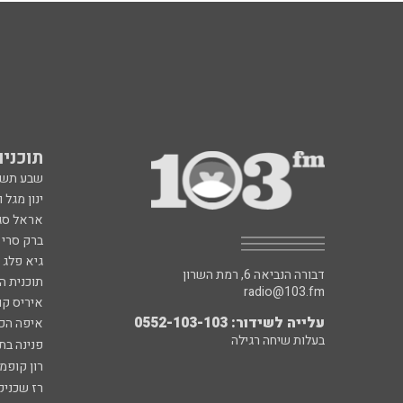
תוכניות fm
שבע תש
ינון מגל 
אראל סג"
ברק סרי 
גיא פלג
דבורה הנביאה 6, רמת השרון
תוכנית ה
radio@103.fm
איריס קו
עלייה לשידור: 0552-103-103
איפה הכ
בעלות שיחה רגילה
פנינה בת
רון קופמ
רז שכניק