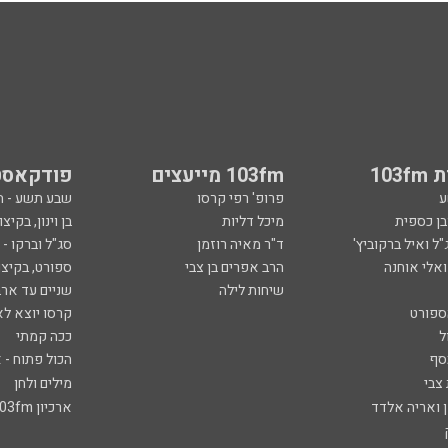
103
103fm מייעצים
פודקאסט
ע
פרופ' רפי קרסו
שבע תשע - 
ובן כספית
מיכל דליות
בן וינון, בקיצו
ל ואיל ברקוביץ'
ד"ר מאיה רוזמן
סג"ל וברקו -
ואלי אוחנה
הרב אפרים בן צבי
ספורט, בקיצו
שיחות לילה
שניים עד ארב
ספורט
קרסו יוצא לא
ל
ככה קמתי
סף
הכול פתוח - א
 צבי
מילים ולחן
ן ואריה אלדד
ארכיון 103fm