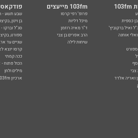
103
103fm מייעצים
פודקאסט
ע
פרופ' רפי קרסו
שבע תשע - 
ובן כספית
מיכל דליות
בן וינון, בקיצו
ל ואיל ברקוביץ'
ד"ר מאיה רוזמן
סג"ל וברקו -
ואלי אוחנה
הרב אפרים בן צבי
ספורט, בקיצו
שיחות לילה
שניים עד ארב
ספורט
קרסו יוצא לא
ל
ככה קמתי
סף
הכול פתוח - א
 צבי
מילים ולחן
ן ואריה אלדד
ארכיון 103fm