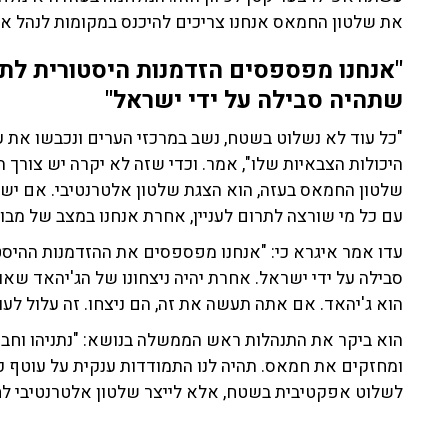
את שלטון החמאס אנחנו צריכים להיכנס במקומות לנהל א
"אנחנו מפספסים הזדמנות היסטורית ל
שתהיה סבילה על ידי ישראל"
"כל עוד לא נשלוט בשטח, נשב במרכזי הערים ונכבשו את ע
היכולות הצבאיות שלו", אמר. וכדי שזה לא יקרה יש צור
שלטון החמאס בעזה, הוא הצגת שלטון אלטרנטיבי. אם יש
עם כל מי שורצה לתרום לעניין, אחרת אנחנו במצב של מבוי
עדו אמר איגרא כי: "אנחנו מפספסים את ההזדמנות ההי
סבילה על ידי ישראל. אחרת יהיה ניצחונו של הג'יהאד שא
הוא ג'יהאד. אם אתה תעשה את זה, הם ניצחו. זה עלול לעוד
הוא ביקר את התנהלות ראש הממשלה בנושא: "נתניהו וחב
ומחזקים את חמאס. תהיה לנו התמודדות ענקית על עוטף כפ
לשלוט אפקטיבית בשטח, אלא לייצר שלטון אלטרנטיבי ל