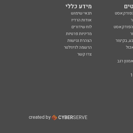
ים
מידע כללי
הפודקאסט
תנאי שימוש
ר
אודות הרדיו
 הפודקאסט
לוח שידורים
ר
מדיניות פרטיות
ע, בקיצור
הצהרת נגישות
כול
הרשמה לניוזלטר
צרו קשר
מנון רגב
created by
CYBER
SERVE