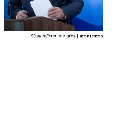
בנימין נתניהו
| צילום: יונתן זינדל/פלאש90