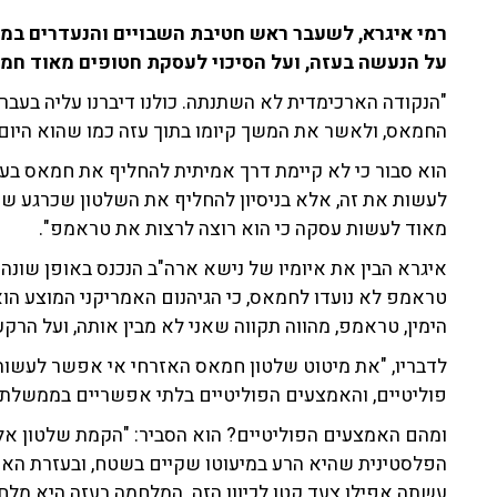
על הנעשה בעזה, ועל הסיכוי לעסקת חטופים מאוד חמ
"הנקודה הארכימדית לא השתנתה. כולנו דיברנו עליה בעבר
החמאס, ולאשר את המשך קיומו בתוך עזה כמו שהוא היום
הוא סבור כי לא קיימת דרך אמיתית להחליף את חמאס בעז
לעשות את זה, אלא בניסיון להחליף את השלטון שכרגע שול
מאוד לעשות עסקה כי הוא רוצה לרצות את טראמפ".
איגרא הבין את איומיו של נישא ארה"ב הנכנס באופן שונ
טראמפ לא נועדו לחמאס, כי הגיהנום האמריקני המוצע הו
הימין, טראמפ, מהווה תקווה שאני לא מבין אותה, ועל הרקע
לדבריו, "את מיטוט שלטון חמאס האזרחי אי אפשר לעשו
פוליטיים, והאמצעים הפוליטיים בלתי אפשריים בממשלת ה
ומהם האמצעים הפוליטיים? הוא הסביר: "הקמת שלטון אל
הפלסטינית שהיא הרע במיעוטו שקיים בשטח, ובעזרת האמ
עשתה אפילו צעד קטן לכיוון הזה. המלחמה בעזה היא מל