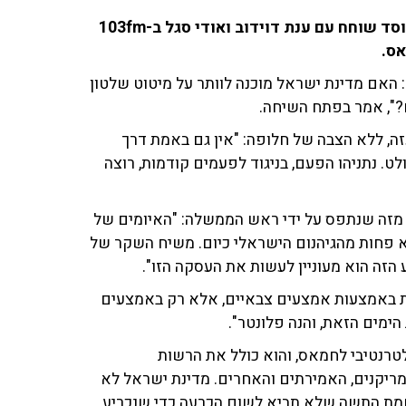
רמי איגרא, לשעבר ראש חטיבת השבויים והנעדרים במוסד שוחח עם ענת דוידוב ואודי סגל ב-103fm
אס.
: האם מדינת ישראל מוכנה לוותר על מיטוט שלטון
?", אמר בפתח השיחה.
ה, ללא הצבה של חלופה: "אין גם באמת דרך
ט. נתניהו הפעם, בניגוד לפעמים קודמות, רוצה
ה מזה שנתפס על ידי ראש הממשלה: "האיומים של
א פחות מהגיהנום הישראלי כיום. משיח השקר של
 הזה הוא מעוניין לעשות את העסקה הזו".
ת באמצעות אמצעים צבאיים, אלא רק באמצעים
ימים הזאת, והנה פלונטר".
טרנטיבי לחמאס, והוא כולל את הרשות
ריקנים, האמירתים והאחרים. מדינת ישראל לא
חמת התשה שלא תביא לשום הכרעה כדי שנכריע