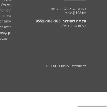
גיא פלג
דבורה הנביאה 6, רמת השרון
תוכנית ה
radio@103.fm
איריס קו
עלייה לשידור: 0552-103-103
איפה הכ
בעלות שיחה רגילה
פנינה בת
רון קופמ
רז שכניק
כל הזכויות שמורות ל - 103FM