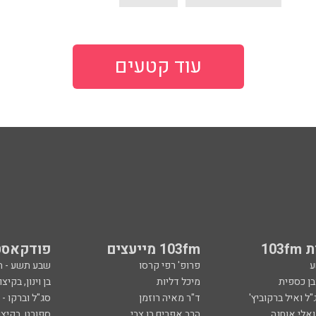
עוד קטעים
103
103fm מייעצים
פודקאסט
ע
פרופ' רפי קרסו
שבע תשע - 
ובן כספית
מיכל דליות
בן וינון, בקיצו
ל ואיל ברקוביץ'
ד"ר מאיה רוזמן
סג"ל וברקו -
ואלי אוחנה
הרב אפרים בן צבי
ספורט, בקיצו