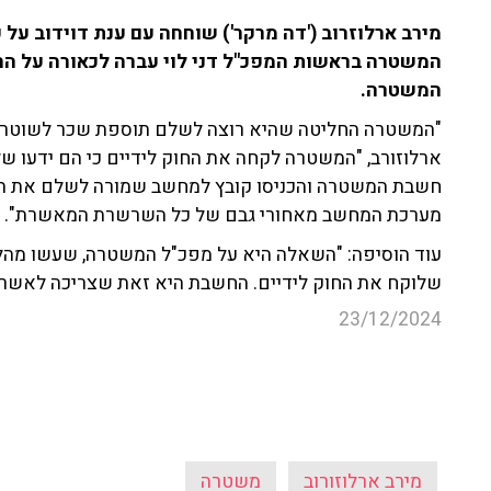
מירב ארלוזרוב ('דה מרקר') שוחחה עם ענת דוידוב 
המשטרה בראשות המפכ"ל דני לוי עברה לכאורה על ה
המשטרה.
"המשטרה החליטה שהיא רוצה לשלם תוספת שכר לשוטרים
ארלוזורב, "המשטרה לקחה את החוק לידיים כי הם ידעו ש
חשבת המשטרה והכניסו קובץ למחשב שמורה לשלם את תוס
מערכת המחשב מאחורי גבם של כל השרשרת המאשרת".
עוד הוסיפה: "השאלה היא על מפכ"ל המשטרה, שעשו מהלך
שלוקח את החוק לידיים. החשבת היא זאת שצריכה לאשר ו
23/12/2024
מירב ארלוזורוב
משטרה