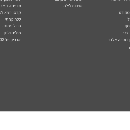
שיחות לילה
שניים עד ארב
ספורט
קרסו יוצא לא
ל
ככה קמתי
סף
הכול פתוח - א
 צבי
מילים ולחן
ן ואריה אלדד
ארכיון 103fm