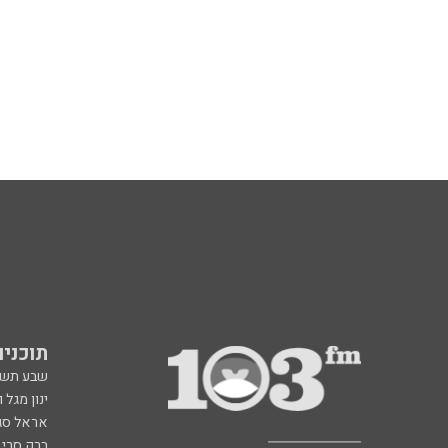
תוכניות fm
שבע תש
ינון מגל 
אראל סג"
ברק סרי 