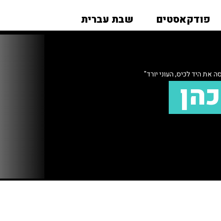
פודקאסטים
שבת עברית
את היד לכיס, העוני יורד"
כהן