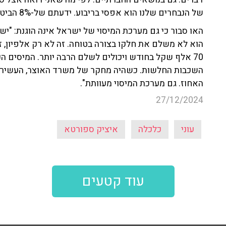
של הנבחרים שלנו הוא אפסי בריבוע. ידעתם של-8% הביטחון התזונתי הוא נמוך עד נמוך מאוד?".
האו סבור כי גם מערכת המיסוי של ישראל אינה הוגנת: "י
הוא לא משלם את חלקו בצורה בטוחה. זה לא רק אלפיון, ז
70 אלף שקל בחודש ויכולים לשלם הרבה יותר. המיסים ה
השכבות החלשות. כשהיה מחקר של משרד האוצר, העשירון ה
האחוז. גם מערכת המיסוי מעוותת".
27/12/2024
עוני
כלכלה
איציק ספורטא
עוד קטעים