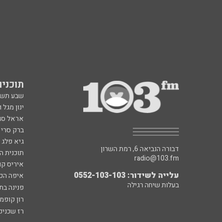
תוכניות fm
שבע תש
ינון מגל 
אראל סג"
ברק סרי 
גיא פלג
דבורה הנביאה 6, רמת השרון
תוכנית ה
radio@103.fm
איריס קו
עלייה לשידור: 0552-103-103
איפה הכ
בעלות שיחה רגילה
פנינה בת
רון קופמ
רז שכניק