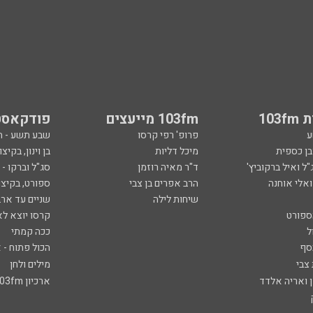
103
103fm מייעצים
פודקאסט
ע
פרופ' רפי קרסו
שבע תשע - 
ובן כספית
מיכל דליות
בן וינון, בקיצו
ל ואיל ברקוביץ'
ד"ר מאיה רוזמן
סג"ל וברקו -
ואלי אוחנה
הרב אפרים בן צבי
ספורט, בקיצו
שיחות לילה
שניים עד ארב
ספורט
קרסו יוצא לא
ל
ככה קמתי
סף
הכול פתוח - א
 צבי
מילים ולחן
ן ואריה אלדד
ארכיון 103fm