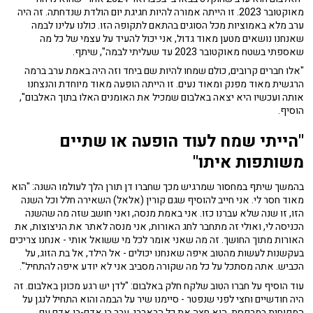
מאוקטובר 2023. זו הייתה אמורה להיות חגיגת יום הולדת שנדחתה. זה היה
ערב מלא באמוציות מכל הסוגים בהתאם לתקופה הזו. כולנו עלינו לבמה
שאנחנו נושאים מטען מאוד גדול, אני יכול להעיד על עצמי של כל מה
שאספתי בשטח מאוקטובר 2023 עד שעליתי לבמה", שיתף.
"אלו חברים קרובים, כולם שמחו להיות שם ביחד וזה היה באמת ערב ברמה
הרגשית מאוד מפנק ומאוד נעים. זו הייתה הופעה מאוד מיוחדת והנצחנו
אותה ועכשיו היא יצאה באלבום שמכיל את האומנים האלו בתוך האלבום",
הוסיף.
"הייתי שמח לעוד הופעה או שתיים
משותפות איתו"
בהמשך שיתף במחסור שמרגיש מכך שחברו דן תורן הלך לעולמו השנה: "הוא
מאוד חסר לי. אני חייב להוסיף שגם קורין (אלאל) השאירה חלל וכל השנה
הזו, זו שנה שלא עברנו כזו. אני באמת מנסה, ואני חושב שזה מה שהשנה
הכניסה לי, ואולי זה מתחבר לחג האורות, אני מנסה לאתר את הניצוצות, את
האורות מתוך החושך. זה מה שאני אומר לכל מי ששואל אותי - אנחנו צריכים
בעקשנות לעשות מהטוב איפה שאנחנו יכולים - אל הילד, אל בת הזוג, על
הכביש. אתה מסתכל על כל מה שקורה מסביב אני לא יודע איפה להתחיל".
עוד הוסיף על חברו הטוב שלקח חלק באלבום: "לדן יש רגע מכונן באלבום. זה
היה חודשיים וחצי לפני שנפטר - סיימנו שיר על הבמה והוא התחיל לנגן על
המפוחית במרפסת, הוא חצה את כל הבארבי, עבר בן אדם-בן אדם עם