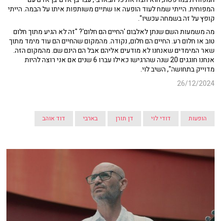
המפוחית. הייתי שמח לעוד הופעה או שתיים משותפות איתו על הבמה. הייתי
קופץ על זה בשמחה עכשיו".
מה משמעות השם שנתן לאלבום 'החיים הם חלום'? "זה לא הגיע מתוך חלום
טוב או חלום רע. החיים הם חלום, נקודה. מהמקום שהחיים הם עוד מימד מתוך
שאר המימדים שאנחנו לא מודעים אליהם אבל הם הינם שם. מהמקום הזה.
אנחנו חוגגים 20 שנה שהרגישו כאילו עברו 6 שנים אם אני רוצה להיות
מדוייק בתחושה", השיב לוי.
26/12/2024
הופעות
דודי לוי
דן תורן
בארבי
דוד אוהב