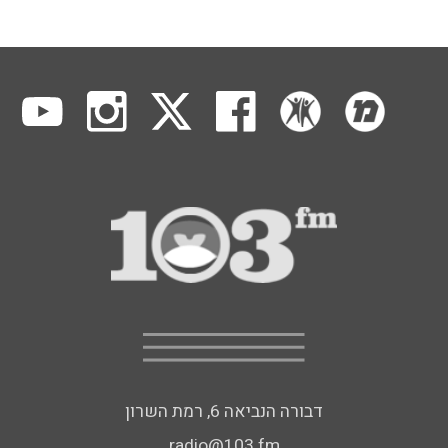
דבורה הנביאה 6, רמת השרון
radio@103.fm