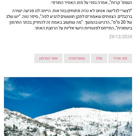
הטמפ' קרות", אמרה גפני על מזג האוויר החורפי.
"לצערי לגלישה אנחנו לא נהיה פתוחים בוודאות. הייתה לנו פגיעה ישירה
ברכבלים. הצוותים שאמורים לתקן חוששים להגיע לפה", סיפר נווה. "יש שלג
של 20 ס"מ", הדגיש בהמשך. "מה שחשוב באמת זה להחזיק בכתר החרמון
ביטחונית", התייחס לפנטזיות הישראליות על הרחבת האתר.
29/12/2024
מזג אוויר
שלג
טמפרטורה
אתר החרמון