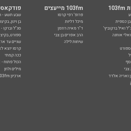
103
103fm מייעצים
פודקאסט
ע
פרופ' רפי קרסו
שבע תשע - 
ובן כספית
מיכל דליות
בן וינון, בקיצו
ל ואיל ברקוביץ'
ד"ר מאיה רוזמן
סג"ל וברקו -
ואלי אוחנה
הרב אפרים בן צבי
ספורט, בקיצו
שיחות לילה
שניים עד ארב
ספורט
קרסו יוצא לא
ל
ככה קמתי
סף
הכול פתוח - א
 צבי
מילים ולחן
ן ואריה אלדד
ארכיון 103fm