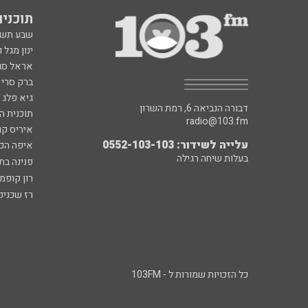
תוכניות fm
שבע תש
ינון מגל 
אראל סג"
ברק סרי 
גיא פלג
דבורה הנביאה 6, רמת השרון
תוכנית ה
radio@103.fm
איריס קו
עלייה לשידור: 0552-103-103
איפה הכ
בעלות שיחה רגילה
פנינה בת
רון קופמ
רז שכניק
כל הזכויות שמורות ל - 103FM