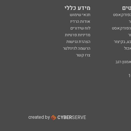
ים
מידע כללי
הפודקאסט
תנאי שימוש
ר
אודות הרדיו
 הפודקאסט
לוח שידורים
ר
מדיניות פרטיות
ע, בקיצור
הצהרת נגישות
כול
הרשמה לניוזלטר
צרו קשר
מנון רגב
created by
CYBER
SERVE