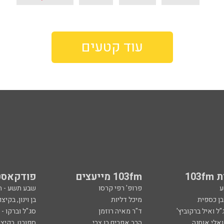
עוד קטעים
103
103fm מייעצים
פודקאסט
ע
פרופ' רפי קרסו
שבע תשע - 
ובן כספית
מיכל דליות
בן וינון, בקיצו
ל ואיל ברקוביץ'
ד"ר מאיה רוזמן
סג"ל וברקו -
ואלי אוחנה
הרב אפרים בן צבי
ספורט, בקיצו