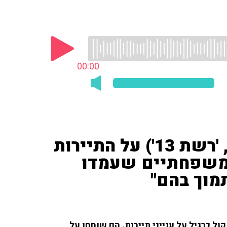
00:00
עמית קוטלר ('פספורט ניוז', 'רשת 13') על התיירות
 משפחתיים שעמדו
מוך בהם"
'רשת 13') שוחח עם איריס קול כרגיל על ענייני תיירות. הם שוחחו על