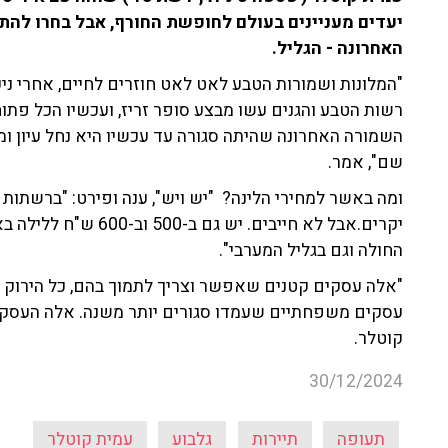
יעדים מעניינים בעולם לחופשת החורף, אבל בחרו להתמ
האחרונה - הגליל.
"המלונות ושמורות הטבע לאט לאט חוזרים לחיים, אחרי ניק
רשות הטבע והגנים עשו מבצע סופר זריז, ועכשיו הכל פתו
השמורה האחרונה שהיתה סגורה עד עכשיו היא נחל עיון ומ
שם", אמר.
ומה באשר למחירי הלינה? "יש ויש", ענה ופירט: "ברשתות 
יקרים.אבל לא חייבים. י
החולה וגם בגליל המערבי".
"אלה עסקים קטנים שאפשר וצריך לתמוך בהם, כל הירוק הז
עסקים משפחתיים שעמדו סגורים יותר משנה. אלה העסקי
קוטלר.
30/12/2024
תעופה
תיירות
גלבוע
עמית קוטלר