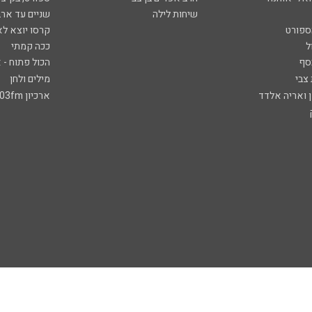
שיחות לילה
שניים עד ארב
ספורט
קרסו יוצא לא
ל
ככה קמתי
סף
הכול פתוח - א
 צבי
מילים ולחן
ן ואריה אלדד
ארכיון 103fm