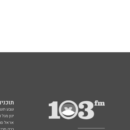
תוכניות fm
שבע תש
ינון מגל 
אראל סג"
ברק סרי 