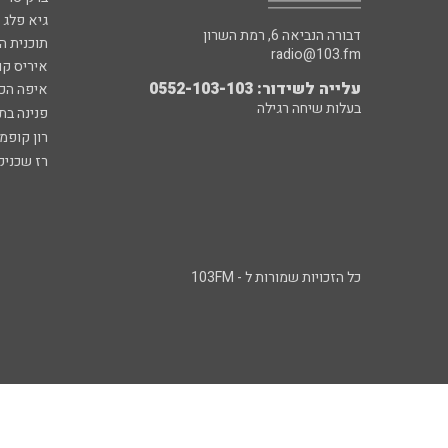
גיא פלג
דבורה הנביאה 6, רמת השרון
תוכנית ה
radio@103.fm
איריס קו
עלייה לשידור: 0552-103-103
איפה הכ
בעלות שיחה רגילה
פנינה בת
רון קופמ
רז שכניק
כל הזכויות שמורות ל - 103FM