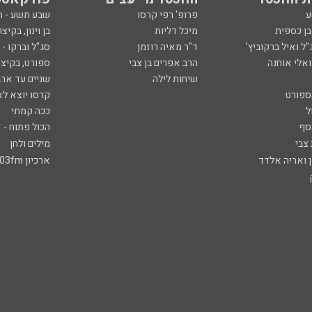
ע
פרופ' רפי קרסו
שבע תשע - 
ובן כספית
מיכל דליות
בן וינון, בקיצו
ל ואיל ברקוביץ'
ד"ר מאיה רוזמן
סג"ל וברקו -
ואלי אוחנה
הרב אפרים בן צבי
ספורט, בקיצו
שיחות לילה
שניים עד ארב
ספורט
קרסו יוצא לא
ל
ככה קמתי
סף
הכול פתוח - א
 צבי
מילים ולחן
ן ואריה אלדד
ארכיון 103fm