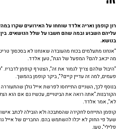
זה"
רון קופמן ואריה אלדד שוחחו על האירועים שקרו במה
עליהם השבוע ובמה שהם חשבו על שלל הנושאים. בין ה
בנושא.
"אנחנו מתעלמים בכוח מהעובדה שאנחנו לא בסכסוך טריט
מה יכאב להם? המפעל של הגת", טען אלדד.
"היבול שלהם צריך לגמור את זה", הצטרף קופמן לדבריו. "
פעמים, למה זה עדיין קיים?", ביקר קופמן בהמשך.
בנוסף לכך, השניים התייחסו לפרשת אייל גולן שהתעורר
הקורבנות."אתה רואה את הביטויים, עכשיו גם אם הוא ה
לא", אמר אלדד.
קופמן התייחס לחקירה שהסתבכה ולא הובילה לכתב אישום.
שעל פי החוק לא יכלו להשתמש בהם. החברים של אייל גו
פלילי", טען.