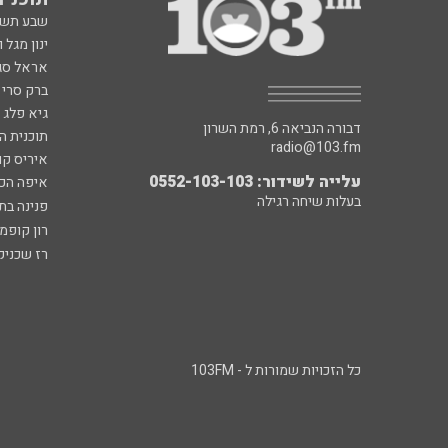
שבע תש
ינון מגל 
אראל סג"
ברק סרי 
גיא פלג
דבורה הנביאה 6, רמת השרון
תוכנית ה
radio@103.fm
איריס קו
עלייה לשידור: 0552-103-103
איפה הכ
בעלות שיחה רגילה
פנינה בת
רון קופמ
רז שכניק
כל הזכויות שמורות ל - 103FM