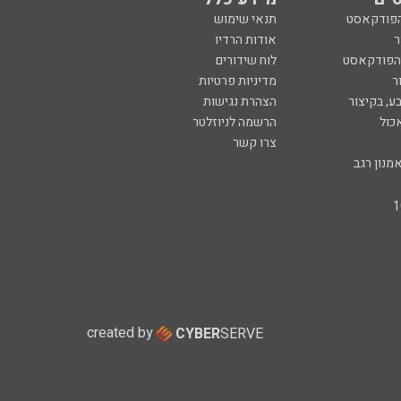
הפודקאסט
תנאי שימוש
ר
אודות הרדיו
 הפודקאסט
לוח שידורים
ר
מדיניות פרטיות
ע, בקיצור
הצהרת נגישות
כול
הרשמה לניוזלטר
צרו קשר
מנון רגב
created by
CYBER
SERVE