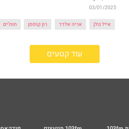
03/01/2025
אייל גולן
אריה אלדד
רון קופמן
חות'ים
עוד קטעים
103
103fm מייעצים
פודקאסט