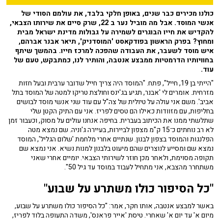
כולנו מכירים כבר שנים, באופן חלקי בלבד, את עולמם הסודי של
אנשי המוסד. אבל מה מוביל נער ב 22, שרק סיים את שירותו הצבאי,
להקדיש את חייו הבוגרים לשמירה על גבולות מדינת ישראל מבית
ומחוץ? בפרק הראשון בפודקאסט 'המוסדניק', תיאר אבנר אברהם,
איש מוסד לשעבר, את העבודה שהפכה למרכז חייו. בהמשך שיתף
בחוויותיו הדרמטיות ממבצע אנטבה, והותיר לנו, כמתבקש, טעם של
עוד.
"הייתי בן 19, חייל", פתח. "המוסד היה צריך חייל שדובר ערבית ובעל חזות
מזרחית. אומרים לי 'אבנר, תגיע בג'ינס וחולצת טריקו למטה של המוסד בתל
אביב'. משם אני עולה על טיולית של צה"ל עם עוד שני אנשי מוסד לבושים
בחליפות, עם מזוודות כאילו הם טסים לפריז. אני עם התיק הקטן שלי
שתלשתי ממנו את הכיתוב בעברית. בחיפה אנחנו עולים על מסוק, וכעבור זמן
לא רב נוחתים כ־15 ק"מ מצפון לביירות, בעיירה ג'וניה. שם נמצא מטה
הפלנגות והמוסד בצפון לבנון. שנתיים אחרי מלחמת 'שלום הגליל', המוסד
נמצא שם ומסייע לנוצרים שהם מיעוט בלבנון למנות נשיא. אני נמצא שם
תקופה מסוימת, ולאחר מכן חוזר לשירותי הצבאי. יומיים אחרי שאני
משתחרר מהצבא, אני מתחיל לעבוד במוסד עד גיל 50".
"כל הסיפור כולו משתרע על שבוע"
באשר למבצע אנטבה, אותו חקר, אמר: "כל הסיפור כולו משתרע על שבוע,
מיום א' עד יום א' שאחרי. טיסת 'אייר פראנס', משדה התעופה בלוד לפריז,