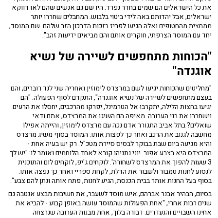
את כל הישראלים הם שמים בחדר נפרד. היו שם גם אנשים שהם לאו דווקא
ישראלים, אבל יהדותם באה לידי ביטוי בלבוש. המחבלים שחררו יותר
ממחצית מהחטופים ואלה הגיעו לפריז בזכות הדרכון הזר שלהם. שם המוסד,
יחד עם המוסד הצרפתי, חוקרים אותם והם מביאים ידיעות זהב".
"הכוחות מתחפשים לשיירה של נשיא
אוגנדה"
"מחליטים שהכוחות יגיעו לשם במרצדס לימוזין ואחריה שני לנד רוברים, והם
בעצם מתחפשים לשיירה של נשיא אוגנדה", התקדם לסוף הפעולה. "הם
יגיעו בחצות הלילה, יתקרבו אל הטרמינל, יפרקו מהרכבים, יחסלו את הרעים
וישחררו את בני הערובה. מאיפה הם השיגו את המרצדס, אתם ודאי
שואלים? בתל אביב התגורר אדם נכה עם מרצדס לימוזין, והייתה אפילו
מחשבה לגנוב את הרכב ואחר כך לפצות אותו. המוסד בסוף משיג מרצדס
והיא מגיעה ביום שבת בבוקר לבסיס סיירת מטכ"ל. רק יש בעיה אחת -
המרצדס היא בצבע אפור. יוני נתניהו קורא לאחד הלוחמים ואומר לו: "יש לך
3 שעות להפוך את המרצדס לשחורה'. לוקחים ג'יפ, לוקחים לום והתוכנית
לנסוע לחנות טמבור ולשבור את הדלת, לקחת ספריי ואחר כך נפצה אותו.
בסוף בעל החנות אותר בבית הכנסת, הגיע לחנות, פתח אותה ונתן להם צבע".
בסיום, הבהיר אבנר אברהם, איש מוסד לשעבר, את חשיבות מבצע אנטבה גם
שנים רבות אחרי, "אחת הפעולות שהמוסד עושה באופן קבוע - להביא את
אחינו השבויים והנעדרים. דבורה בלוך, אחת מבנות הערובה שנרצחה