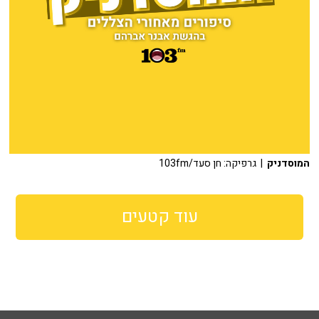
המוסדניק
| גרפיקה: חן סעד/103fm
עוד קטעים