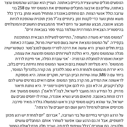
הנוסעים מגלים שיש עצירת ביניים באתונה. העניין הוא שברגע שהמטוס עוצר
באתונה, עולים גם ארבעה מחבלים שחוטפים את המטוס יחד עם 258 בני
ערובה כולל אנשי הצוות. הם נוחתים באוגנדה ומתחיל משא ומתן. בדרך כלל
משא ומתן נועד כדי לקנות זמן. בינתיים צה"ל מכין תוכנית שהופכת להיות
מבצע אנטבה, מבצע שנחשב עד היום לאחד מהמבצעים החשובים והמוצלחים
בהיסטוריה הצבאית המודרנית שנלמד בבתי ספר בצבאות זרים".
"המטוס ממריא משדה התעופה", התייחס לפעילות הצבאית המתוכננת
בקפידה. "על המטוס נמצאת אישה בשם פטרישיה מרטל, שעבדה כאחות
בבית חולים השרון. היא עושה את דרכה לפריז ומשם למנצ'סטר. כשפטרישיה
מגלה שהמטוס נחטף, היא הולכת לשירותים המטוס ופוצעת את עצמה,
יוצאת ואומרת למחבלת הגרמניה - 'אני עוברת הפלה, אני חייבת לרדת
מהמטוס'. היא מצליחה לשטות בהם וכאשר המטוס נוחת נחיתת ביניים בלוב,
היא יורדת מהמטוס ולמחרת היא טסה ללונדון. מה קורה בלונדון? המוסד,
ביחד עם ה־MI6, שזה שירות הביון הבריטי, חוקרים אותה. היא מספקת
לראשונה את המידע, מה קרה בתוך המטוס. אתם רואים בסרטים שיש להם
קלצ'ניקובים, זה לא נכון. היו להם אקדחים ורימוני יד. היא נותנת תיאור
מדויק. כל המידע הזה מועבר לישראל, לצה"ל ולאמ"ן. המטוס ממשיך את
דרכו ונוחת באנטבה. פתאום מגיע נשיא אוגנדה, שהיו לו יחסים טובים עם
ישראל, עד שהוא ביקש מטוסי קרב וראש הממשלה גולדה מאיר סירבה.
מכניסים אותם לטרמינל הישן ושם הם יושבים על הרצפה".
על הרגע הקריטי בחייהם של בני הערובה, " אברהם: "יום למחרת יש רגע מכונן
לחטופים, אבל זה גם הרגע שבו אפשר לשחרר אותם. המחבלים עושים
סלקציה. הם אומרים 'בגלל שצפוף לכם פה, נעביר חלק מכם לאולם הסמוך.