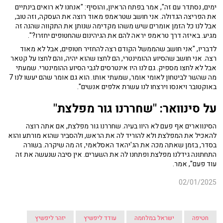
ימים, נסתדר עם זה", אמר בפתח הראיון, והוסיף: "אנחנו לא רואים בינתיים
את הפריצה הגדולה. אני חושב שטראמפ מאוד רוצה את העסקה, וזה טוב,
אבל לנו כל הזמן אומרים שיש משהו מקדימה שנותן את התקווה שהנה זה
מגיע. באיזה דרך טראמפ יראה להם את הגיהינום שהחטופים יחזרו?".
לדבריו, "אני חושב שהממשל הקודם רצה להחזיר חטופים, אבל לא מאוד
רצה. אני חושב שהסיוע ההומינטרי, הם לחצו שהוא יהיה, והם לחצו על קטאר
אבל לא לחצו מספיק. גם לנו היו אינטרסים לגבי הסיוע ההומינטרי. שמעתי
מה שהשר לביטחון לאומי אומר, שמעתי אותו. הוא גם אומר שהם יעשו לנו 7
באוקטובר ויאנסו וירצחו לנו עשרת אלפים אנשים".
על סינוואר: "
שחררנו גור מפלצת"
הסינווארים אף פעם לא היוו בעיה. שחררנו גור מפלצת, אם אתה רוצה
להאכיל את המפלצת ולא להוריד לה את הראש, ולהסביר שהוא מורתע והוא
בסדר, בזמן שאתה מכה את הג'יהאד האסלאמי, זה מה שיקרה. בשורה
התחתונה גידלנו מפלצת ופתחנו לה את השערים. אין סיבה שנעשה את זה
עוד פעם", אמר.
02/01/2025
חטיפה
ישראל במלחמה
עודד ליפשיץ
יזהר ליפשיץ