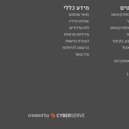
ים
מידע כללי
הפודקאסט
תנאי שימוש
ר
אודות הרדיו
 הפודקאסט
לוח שידורים
ר
מדיניות פרטיות
ע, בקיצור
הצהרת נגישות
כול
הרשמה לניוזלטר
צרו קשר
מנון רגב
created by
CYBER
SERVE