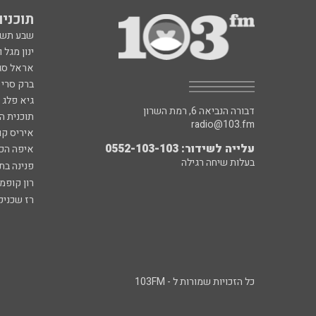
תוכניות fm
שבע תש
ינון מגל 
אראל סג"
ברק סרי 
גיא פלג
דבורה הנביאה 6, רמת השרון
תוכנית ה
radio@103.fm
איריס קו
עלייה לשידור: 0552-103-103
איפה הכ
בעלות שיחה רגילה
פנינה בת
רון קופמ
רז שכניק
כל הזכויות שמורות ל - 103FM