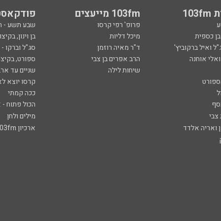
103
103fm מייעצים
פודקאסט
ע
פרופ' רפי קרסו
שבע תשע - 
ובן כספית
מיכל דליות
בן וינון, בקיצו
ל ואיל ברקוביץ'
ד"ר מאיה רוזמן
סג"ל וברקו -
ואלי אוחנה
הרב אפרים בן צבי
ספורט, בקיצו
שיחות לילה
שניים עד ארב
ספורט
קרסו יוצא לא
ל
ככה קמתי
סף
הכול פתוח - א
 צבי
מילים ולחן
ן ואריה אלדד
ארכיון 103fm