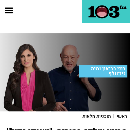
רוני בר־און ומיה
זיו־וולף
ראשי
|
תוכניות מלאות