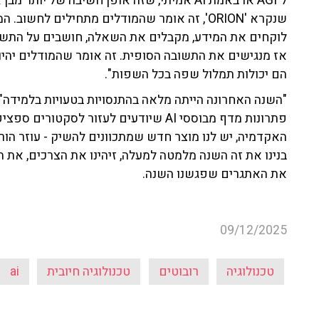
ל־AGI או באמת AI אמיתי, שזה אופן חשיבה של 
שנקרא 'ORION', זה אומר שהמודלים מתחילים לח
לוקחים את המידע, מקבלים את השאלה, חושבים על התשו
אז מנגישים את התשובה הסופית. זה אומר שהמודלים יהיו 
הם יכולות תמלול שפה בכל השפות".
"השנה האחרונה הייתה מלאה בהתנסויות בטעויות בלמידה",
פתרונות מדף מבוססי AI שיודעים לעזור לסק
האקדמיה, יש לנו מוצר חדש שמתכוונים להשיק - עוזר הו
בנינו את זה השנה מלמטה למעלה, זיהינו את הצרכים, את הנ
את האתגרים שפגשנו השנה.
09/12/2025
טכנולוגיה
רובוטים
טכנולוגיה חיובית
ai