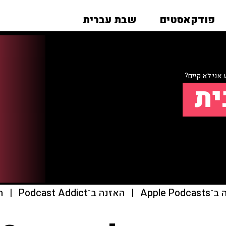
פודקאסטים
שבת עברית
אני לא קיים?
ית
Apple Pod
|
האזנה ב־Podcast Addict
|
הא