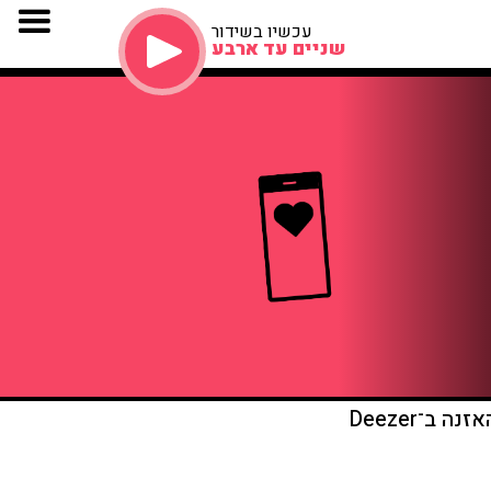
עכשיו בשידור
שניים עד ארבע
זנה ב־Deezer