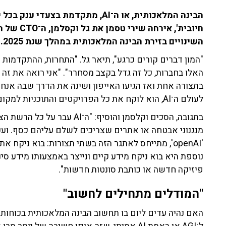
חיובית', א
השינויים בזירת הבינה המלאכותית במהלך שנת 2025.
"המון דברים קורים כרגע", תיאר גל. "התחרות, ההתקדמות ש
האלו בחברות, כל זה גדל בקצב מסחרר". "אני רואה את ז
בתצורה אחת ואז הגיעו האייפון ושינה את הדרך שבה אנחנו
לעולם ה־AI, הוא לוקח את כל הפרויקטים והתוכניות למקום אחר".
בתגובה, הסכים וקלסמן והוסיף: 
מנגנוני אבטחה או אתרים שצריכים לשלם עליהם כסף. וע
'openAI', מתייחס לאתגר הזה בשתי תצורות: בוא ניקח
נוספת היא בוא ניקח מידע קיים ונייצר באמצעותו מידע סי
פיזיקה חדשה או כותבת סונטות חדשות".
"המודלים מתחילים לחשוב"
האם נהיה עדים ליום בו תחשוב הבינה המלאכותית בכוחות