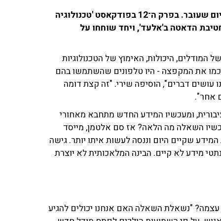
הבינה המלאכותית, או ה־AI, מתקדמת בצעדי ענק בכל יום שעובר. בפרק ה־12 בפודקאסט 'טכנולוגיה
ירחה שירי טסמן את גל וקסלמן, ה־CTO של חטיבת הדאטה ב'אלעד', ויחד שוחחו על
ל המודלים, היכולות, האימוץ של הטכנולוגיות
ה כמו את המקפצה - היו טלפונים שהשתמשו בהם
 עושים דברים", הוסיפה שירי. "זה קצת דומה
"ה־AI עבר על כל הרשת הציבורית, ומעכשיו המידע החדש מתחבא מאחורי
כשיו השאלה מה הלאה? אז סם אלטמן, מייסד
 את המידע שקיים היום וננסה לעשות איתו יותר. גישה
נתטי מידע לא קיים. הבינה המלאכותית לא יוצרת
 עצמה? "נשאלת השאלה האם אנחנו יכולים להגיע