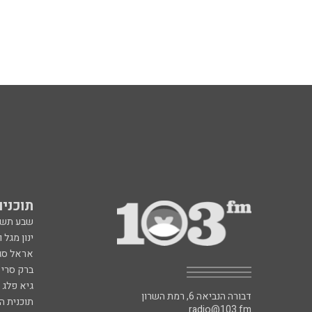
תוכניות fm
שבע תש
ינון מגל 
אראל סג"
ברק סרי 
גיא פלג
דבורה הנביאה 6, רמת השרון
תוכנית ה
radio@103.fm