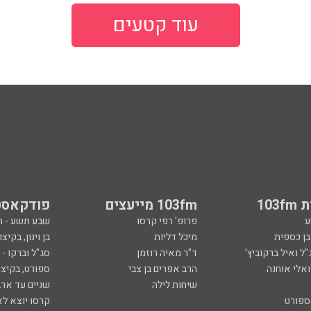
עוד קטעים
103
103fm מייעצים
פודקאסט
ע
פרופ' רפי קרסו
שבע תשע - 
ובן כספית
מיכל דליות
בן וינון, בקיצו
ל ואיל ברקוביץ'
ד"ר מאיה רוזמן
סג"ל וברקו -
ואלי אוחנה
הרב אפרים בן צבי
ספורט, בקיצו
שיחות לילה
שניים עד ארב
ספורט
קרסו יוצא לא