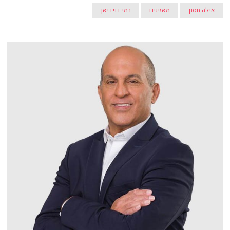
אילה חסון
מאזינים
רמי דוידיאן