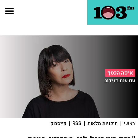
איפה הכסף
עם ענת דוידוב
ראשי
|
תוכניות מלאות
|
RSS
|
פייסבוק