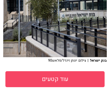
בנק ישראל
| צילום: יונתן זינדל/פלאש90
עוד קטעים