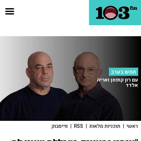
חמש בערב
עם רון קופמן ואריה
אלדד
ראשי
|
תוכניות מלאות
|
RSS
|
פייסבוק