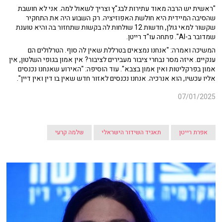
"ראשית יש הרבה מאוד עתירות לבג"ץ וצריך לשאול למה. אני לא חושבת
שהסיבה המיידית היא חולשת האפוזיציה. רק השבוע היה את התחקיר
שקשור למאי גולן, חדשות 12 שולחות לה בקשות שתחזור בה והיא טוענת
שמדובר ב-AI". פתחה עו"ד רייטן.
המשיכה ואמרה: "אנחנו נמצאים בטרללת שאין לה סוף. הטרלולים הם
ענקיים. איזה מסר נבחרי ציבור מעבירים לציבור? אין אמון בגופי השלטון, אין
אמון בפרקליטות ואין אמון בצבא". עוד הוסיפה: "האירוע שאנחנו נכנסים
אליו עכשיו, הוא אנרכיה. אנחנו נכנסים לאזור חדש שאין בו דין ואין דיין".
07/01/2025
אפרת רייטן
תאגיד השידור הישראלי
שלמה קרעי