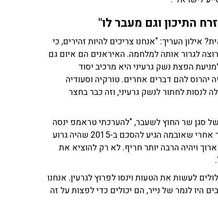
ח התיכון וגם מעבר לו"
אילון העריך: "אנחנו צריכים להיות זהירים, כי
ה לגרור אותה למלחמה. האיראנים הם איום גם
מניעת הפצת נשק גרעיני היא מרכיב יסוד
זה יהרוס להם דברים אחרים. טורקיה וסעודיה
לה לנסות לחתור לנשק גרעיני, וזה כבר בחצר
 של סגן שר החוץ לשעבר, "להערכתי טראמפ ינסה
קודם כל להגיע להסכם איתם דרך סנקציות. מה שהוא אמר אחרי שאובמה הגיע להסכם ב-2015 שהיה גרוע
רוך ויהיה הרבה יותר חריף. לא רק להוציא את
לים לעשות את הטעות וינסו לפרוץ לגרעין. אנחנו
היו לנמר של נייר, הם יכולים כדי לפצות על זה