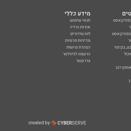
ים
מידע כללי
הפודקאסט
תנאי שימוש
ר
אודות הרדיו
 הפודקאסט
לוח שידורים
ר
מדיניות פרטיות
ע, בקיצור
הצהרת נגישות
כול
הרשמה לניוזלטר
צרו קשר
מנון רגב
created by
CYBER
SERVE