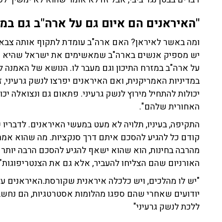
"האיראנים הם איום גם על ארה"ב גם במזר
ומה באשר לאיראן? האם ארה"ב עומדת לתקוף אותה צבאית? 
יש מספיק אנשים בארה"ב שמאשימים את ישראל שהיא רוצ
על ארה"ב במזרח התיכון וגם מעבר לו. הנושא של האמנה ל
במדיניות האמריקנית, ואם האיראנים יפרצו לנשק גרעיני, 
יכולות להתחיל מירוץ לנשק גרעיני. פתאום גם ונצואלה יכו
האחורית שלהם".
התקיפה, בעיניו, תלויה לא מעט במעשי האיראנים. לדבריו
מהרבה בחינות, הוא שהוא ישאף להגיע להסכם הרבה יותר א
האורניום שהם הצליחו להעביר, אלא גם את הצנטריפוגות".
"יש לו מהלכים, ויש כלכלה איראנית שקורסת.האיראנים עלו
יודועים שאחרי שהם ספגו מהלומות אסטרטגיות, הם נחשבים 
ללכת לנשק גרעיני"