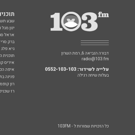
תוכניות fm
שבע תש
ינון מגל 
אראל סג"
ברק סרי 
גיא פלג
דבורה הנביאה 6, רמת השרון
תוכנית ה
radio@103.fm
איריס קו
עלייה לשידור: 0552-103-103
איפה הכ
בעלות שיחה רגילה
פנינה בת
רון קופמ
רז שכניק
כל הזכויות שמורות ל - 103FM