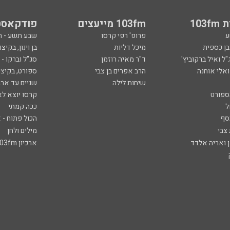
103
103fm מייעצים
פודקאסט
ע
פרופ' רפי קרסו
שבע תשע - 
ובן כספית
מיכל דליות
בן וינון, בקיצו
ל ואיל ברקוביץ'
ד"ר מאיה רוזמן
סג"ל וברקו -
ואלי אוחנה
הרב אפרים בן צבי
ספורט, בקיצו
שיחות לילה
שניים עד ארב
ספורט
קרסו יוצא לא
ל
ככה קמתי
סף
הכול פתוח - א
 צבי
מילים ולחן
ן ואריה אלדד
ארכיון 103fm