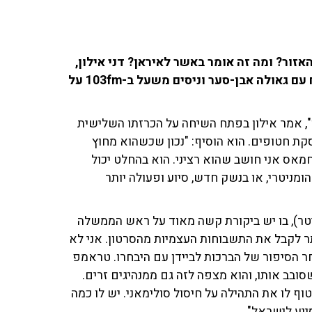
ור? ומה זה אומר באשר לאיראן? דני אילון,
לשעבר סגן שר החוץ וסגן שגריר ישראל בארה"ב, שוחח עם גאולה אבן-סער וניסים משעל ב-103fm על
", אמר אילון בפתח השיחה על הכרזתו השלישית
ת חטופים. הוא הוסיף: "נכון שכשהוא מחוץ
חמאס אני חושב שהוא רציני. הוא בהחלט יכול
ניטרי, או בנשק חדש, סיוע ופעולה יותר
ל באשר לציוץ ששיתף טראמפ ברשת X (טוויטר), בו יש ביקורת קשה מאוד על ראש הממשלה
יותר לקבל את התשבוחות העצמיות מהסרטון. אני לא
חר הסיפור של הברכות לביידן עם היבחרו. טראמפ
ובב אותו, והוא מצפה לזה גם ממנהיגים זרים.
טוף לו את התהילה על חיסול סולימאני. יש לו כמה
ייע לישראל".