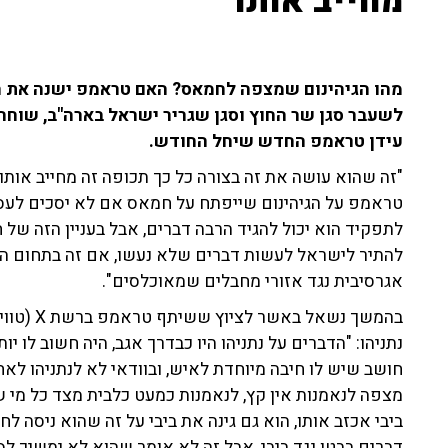
מחייב אותו"
מהו הגיהינום שמצפה לחמאס? האם טראמפ ישנה את האז
עידן טראמפ החדש שיחל החודש.
"זה שהוא עושה את זה בצורה כל כך תכופה זה מחייב אותו
טראמפ על הגיהינום שייפתח על חמאס אם לא יסכים לעסק
לתפקיד הוא יכול להגיד הרבה דברים, אבל בעניין הזה של 
להתיר לישראל לעשות דברים שלא נעשו, אם זה בתחום ההומ
אגרסיבית נגד אזורי מחבלים שמאוכלסים".
בהמשך נשא
נתניהו: "הדברים על נתניהו היו כבדרך אגב, היה חשוב לו 
חושב שיש לו חיבה מיוחדת לאיש, ובוודאי לא לנתניהו לא
מצפה לנאמנות אין קץ, לנאמנות כמעט כלבית מצד כל מי שס
ביבי אכזב אותו, הוא גם גינה את ביבי על זה שהוא ניסה לח
דברים בבטן נגד ביבי, אבל זה לא אומר שהוא לא ימשיך לס