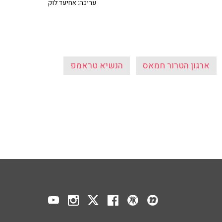
עריכה: אחיעד לוק
ארגון הטרור חמאס
הנשיא טראמפ