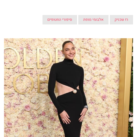
רז שכניק
אלבומי מופת
סיפורי החטופים