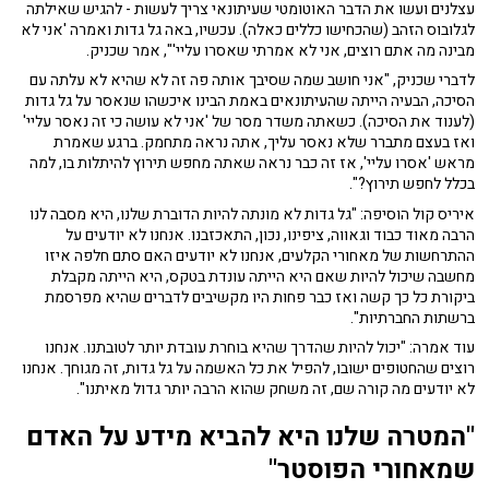
עצלנים ועשו את הדבר האוטומטי שעיתונאי צריך לעשות - להגיש שאילתה
לגלובוס הזהב (שהכחישו כללים כאלה). עכשיו, באה גל גדות ואמרה 'אני לא
מבינה מה אתם רוצים, אני לא אמרתי שאסרו עליי'", אמר שכניק.
לדברי שכניק, "אני חושב שמה שסיבך אותה פה זה לא שהיא לא עלתה עם
הסיכה, הבעיה הייתה שהעיתונאים באמת הבינו איכשהו שנאסר על גל גדות
(לענוד את הסיכה). כשאתה משדר מסר של 'אני לא עושה כי זה נאסר עליי'
ואז בעצם מתברר שלא נאסר עליך, אתה נראה מתחמק. ברגע שאמרת
מראש 'אסרו עליי', אז זה כבר נראה שאתה מחפש תירוץ להיתלות בו, למה
בכלל לחפש תירוץ?".
איריס קול הוסיפה: "גל גדות לא מונתה להיות הדוברת שלנו, היא מסבה לנו
הרבה מאוד כבוד וגאווה, ציפינו, נכון, התאכזבנו. אנחנו לא יודעים על
ההתרחשות של מאחורי הקלעים, אנחנו לא יודעים האם סתם חלפה איזו
מחשבה שיכול להיות שאם היא הייתה עונדת בטקס, היא הייתה מקבלת
ביקורת כל כך קשה ואז כבר פחות היו מקשיבים לדברים שהיא מפרסמת
ברשתות החברתיות".
עוד אמרה: "יכול להיות שהדרך שהיא בוחרת עובדת יותר לטובתנו. אנחנו
רוצים שהחטופים ישובו, להפיל את כל האשמה על גל גדות, זה מגוחך. אנחנו
לא יודעים מה קורה שם, זה משחק שהוא הרבה יותר גדול מאיתנו".
"המטרה שלנו היא להביא מידע על האדם
שמאחורי הפוסטר"