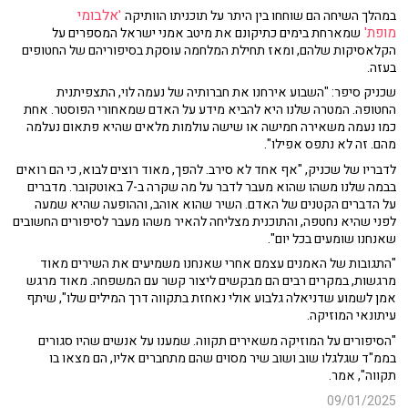
'אלבומי
במהלך השיחה הם שוחחו בין היתר על תוכניתו הוותיקה
מופת'
שמארחת בימים כתיקונם את מיטב אמני ישראל המספרים על
הקלאסיקות שלהם, ומאז תחילת המלחמה עוסקת בסיפוריהם של החטופים
בעזה.
שכניק סיפר: "השבוע אירחנו את חברותיה של נעמה לוי, התצפיתנית
החטופה. המטרה שלנו היא להביא מידע על האדם שמאחורי הפוסטר. אחת
כמו נעמה משאירה חמישה או שישה עולמות מלאים שהיא פתאום נעלמה
מהם. זה לא נתפס אפילו".
לדבריו של שכניק, "אף אחד לא סירב. להפך, מאוד רוצים לבוא, כי הם רואים
בבמה שלנו משהו שהוא מעבר לדבר על מה שקרה ב-7 באוטקובר. מדברים
על הדברים הקטנים של האדם. השיר שהוא אוהב, וההופעה שהיא שמעה
לפני שהיא נחטפה, והתוכנית מצליחה להאיר משהו מעבר לסיפורים החשובים
שאנחנו שומעים בכל יום".
"התגובות של האמנים עצמם אחרי שאנחנו משמיעים את השירים מאוד
מרגשות, במקרים רבים הם מבקשים ליצור קשר עם המשפחה. מאוד מרגש
אמן לשמוע שדניאלה גלבוע אולי נאחזת בתקווה דרך המילים שלו", שיתף
עיתונאי המוזיקה.
"הסיפורים על המוזיקה משאירים תקווה. שמענו על אנשים שהיו סגורים
בממ"ד שגלגלו שוב ושוב שיר מסוים שהם מתחברים אליו, הם מצאו בו
תקווה", אמר.
09/01/2025