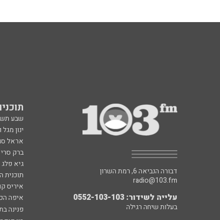
תוכניות fm
שבע תש
ינון מגל 
אראל סג"
ברק סרי 
גיא פלג
דבורה הנביאה 6, רמת השרון
תוכנית ה
radio@103.fm
איריס קו
עלייה לשידור: 0552-103-103
איפה הכ
בעלות שיחה רגילה
פנינה בת