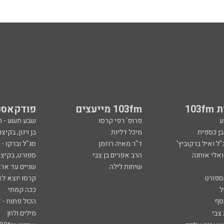
103
103fm מייעצים
פודקאסט
ע
פרופ' רפי קרסו
שבע תשע - 
ובן כספית
מיכל דליות
בן וינון, בקיצו
ל ואיל ברקוביץ'
ד"ר מאיה רוזמן
סג"ל וברקו -
ואלי אוחנה
הרב אפרים בן צבי
ספורט, בקיצו
שיחות לילה
שניים עד ארב
ספורט
קרסו יוצא לא
ל
ככה קמתי
סף
הכול פתוח - א
 צבי
מילים ולחן