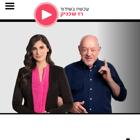
עכשיו בשידור
רז שכניק