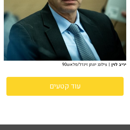
יריב לוין
| צילום: יונתן זינדל/פלאש90
עוד קטעים