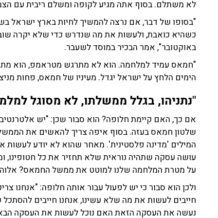
לא משתלם. בסוף אתה מגיע לקופה ומשלם ריבית עם הצמ
"בסופו של דבר, אם נרצה להמשיך לחיות בארץ ישראל בשק
באוקטובר", אמר הבכיר במוסד לשעבר.
"חמאס עמיד למלחמה. הוא לא מתרגש מטראמפ, הוא מתחז
הימים הלחץ על ישראל יגדל. מעיניו של חמאס, פחות מניצח
"נתניהו, בגלל ממשלתו, לא מסוגל למלמל
אם כך, האם קיימת חלופה? הוא סבור שכן: "יש אלטרנטיב
שלטון חמאס בעזה. בסוף איפה צריך להאשים את הממשלה?
המילים 'מדינה פלסטינית'. מאחר שהוא לא יודע לעשות א
עושה עסקה שתהיה נוראית שלא תחזיר את כל חטופינו, ומ
על מטרת המלחמה שלנו למוטט את ממשל החמאס? אלוהים
ולכן הוא סבור כי יש לפעול עבור אותה חלופה: "אנחנו צר
חייבים לעשות את מה שלא עשינו, אנחנו חייבים להסתכל ע
נעשה את העסקה הזאת האם נוכל לעשות את העסקה הבאה