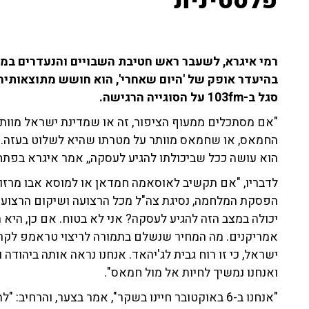
פלסטינית"
רמי איגרא, לשעבר ראש חטיבת השבויים והנעדרים במ
בהיעדר אופק של 'היום שאחרי', הוא חושש מתוצאותיה
סגל ב-103fm על הסוגייה הרגישה.
"אם מסתכלים ממעוף הציפור, זה או שמדינת ישראל מוות
החמאס, או שחמאס מוותר על מטרתו שהיא לשלוט בעזה. כ
הוא עושה ככל שביכולתו להגיע לעסקה,, אמר איגרא בפתח
לדבריו, "אם תקשיב לאוסאמה חמדאן או למוסא אבו מרזוק
הפסקת המלחמה, נסיגת צה"ל מכל הרצועה ושיקום הרצועה
יכולה במצב הזה להגיע לעסקה? אני לא בטוח. אם כן, הי
אמריקנים. מה המחיר שנשלם בתמורה לריצוי טראמפ לק
ישראל, כי זו רוח גבית לג'יהאד. אנחנו נראה אותה ביהודה
ואנחנו נמשיך לחיות אל מול חמאס".