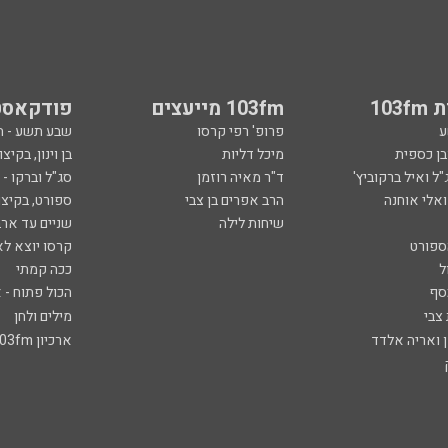
103
103fm מייעצים
פודקאסט
ע
פרופ' רפי קרסו
שבע תשע - 
ובן כספית
מיכל דליות
בן וינון, בקיצו
ל ואיל ברקוביץ'
ד"ר מאיה רוזמן
סג"ל וברקו -
ואלי אוחנה
הרב אפרים בן צבי
ספורט, בקיצו
שיחות לילה
שניים עד ארב
ספורט
קרסו יוצא לא
ל
ככה קמתי
סף
הכול פתוח - א
 צבי
מילים ולחן
ן ואריה אלדד
ארכיון 103fm