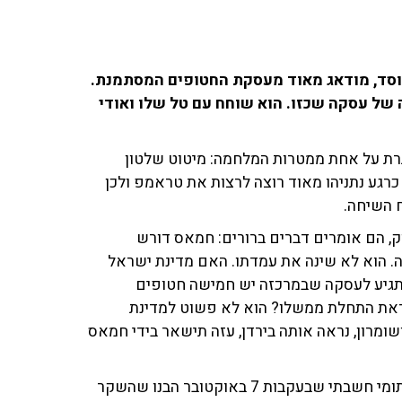
וסד, מודאג מאוד מעסקת החטופים המסתמנת.
 של עסקה שכזו. הוא שוחח עם טל שלו ואודי
רת על אחת ממטרות המלחמה: מיטוט שלטון
רגע נתניהו מאוד רוצה לרצות את טראמפ ולכן
 השיחה.
, הם אומרים דברים ברורים: חמאס דורש
. הוא לא שינה את עמדתו. האם מדינת ישראל
א תגיע לעסקה שבמרכזה יש חמישה חטופים
ראת התחלת ממשלו? הוא לא פשוט למדינת
 ושומרון, נראה אותה בירדן, עזה תישאר בידי חמאס
"אנחנו ב-6 באוקטובר חיינו בשקר", אמר בצער, והרחיב: "לתומי חשבתי שבעקבות 7 באוקטובר הבנו שהשקר