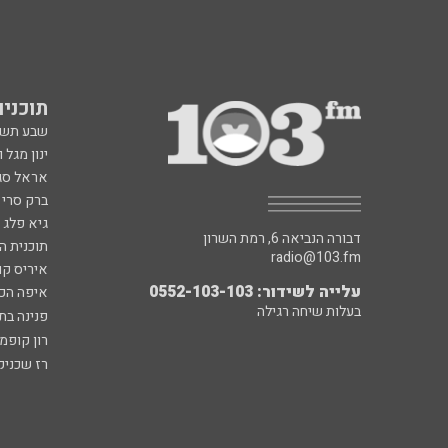
תוכניות fm
שבע תש
ינון מגל 
אראל סג"
ברק סרי 
גיא פלג
דבורה הנביאה 6, רמת השרון
תוכנית ה
radio@103.fm
איריס קו
עלייה לשידור: 0552-103-103
איפה הכ
בעלות שיחה רגילה
פנינה בת
רון קופמ
רז שכניק