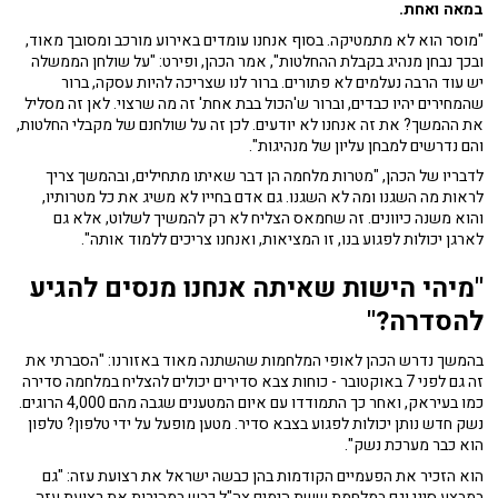
במאה ואחת.
"מוסר הוא לא מתמטיקה. בסוף אנחנו עומדים באירוע מורכב ומסובך מאוד,
ובכך נבחן מנהיג בקבלת ההחלטות", אמר הכהן, ופירט: "על שולחן הממשלה
יש עוד הרבה נעלמים לא פתורים. ברור לנו שצריכה להיות עסקה, ברור
שהמחירים יהיו כבדים, וברור ש'הכול בבת אחת' זה מה שרצוי. לאן זה מסליל
את ההמשך? את זה אנחנו לא יודעים. לכן זה על שולחנם של מקבלי החלטות,
והם נדרשים למבחן עליון של מנהיגות".
לדבריו של הכהן, "מטרות מלחמה הן דבר שאיתו מתחילים, ובהמשך צריך
לראות מה השגנו ומה לא השגנו. גם אדם בחייו לא משיג את כל מטרותיו,
והוא משנה כיוונים. זה שחמאס הצליח לא רק להמשיך לשלוט, אלא גם
לארגן יכולות לפגוע בנו, זו המציאות, ואנחנו צריכים ללמוד אותה".
"מיהי הישות שאיתה אנחנו מנסים להגיע
להסדרה?"
בהמשך נדרש הכהן לאופי המלחמות שהשתנה מאוד באזורנו: "הסברתי את
זה גם לפני 7 באוקטובר - כוחות צבא סדירים יכולים להצליח במלחמה סדירה
כמו בעיראק, ואחר כך התמודדו עם איום המטענים שגבה מהם 4,000 הרוגים.
נשק חדש נותן יכולות לפגוע בצבא סדיר. מטען מופעל על ידי טלפון? טלפון
הוא כבר מערכת נשק".
הוא הזכיר את הפעמיים הקודמות בהן כבשה ישראל את רצועת עזה: "גם
במבצע סיני וגם במלחמת ששת הימים צה"ל כבש במהירות את רצועת עזה,