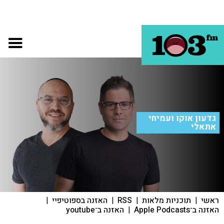
גדעון אוקו ועמיחי
אתאלי
ראשי
|
תוכניות מלאות
|
RSS
|
האזנה בספוטיפיי
|
האזנה ב־Apple Podcasts
|
האזנה ב־youtube