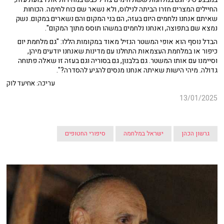
החיילים המצרים חזרו הביתה לנילוס, ולא נשאר שם כוח לחימה. הכוחות
שאיתם אנחנו נלחמים היום בעזה, הם בני המקום והם נשארים במקום. נשק
נמצא שם בתפוצה, ואנחנו נלחמים במשהו תוסס מתוך המקום".
הבדל נוסף הוא אופי המשטר הנזיל מאוד במקומות הללו: "גם מלחמת יום
כיפור או במלחמת העצמאות התחלנו עם מדינות שאנחנו יודעים מיהן,
וסיימנו עם אותו המשטר. גם בלבנון, גם בסוריה וגם בעזה זו שאלה פתוחה
גדולה. מיהי הישות שאיתה אנחנו מנסים להגיע להסדרה?".
עריכה: אחיעד לוק
13/01/2025
גרשון הכהן
ישראל במלחמה
סיפורי החטופים