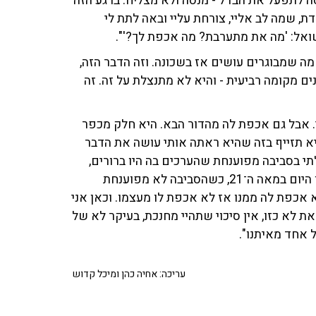
סה לתפעל את הבדל - מנסה ולא מצליח. ברגע הזה
, שמה לב אליי, צורחת עליי ובאה לתת לי
י שואל: 'מה את מתערבת? מה אכפת לך?'".
ה שמבוגרים עושים אז בשכונה. וזה הדבר הזה,
 מקומה רביעית - והיא לא מתנצלת על זה. זה
. אבל גם אכפת לה מהדור הבא. היא חלק מכפר
יא תזייף בזה שהיא ראתה אותי עושה את הדבר
לתי בסביבה מפוענחת שהערכים בה היו ברורים,
הכללים ברורים ותפקיד המבוגרים מאוד ברור. הבעיה שלנו היום במאה ה־21, כשהסביבה לא מפוענחת
 אכפת לה ממנו אז לא אכפת לו מעצמו. וכאן אני
 לא כזו, אין סיכוי שתהיי מחנכת, בעיקר לא של
 אחד מאיתנו".
עריכה: אחיה כהן ומיכל קדוש