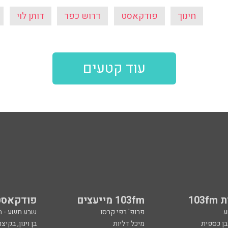
חינוך
פודקאסט
דרוש כפר
דותן לוי
עוד קטעים
103
103fm מייעצים
פודקאסט
ע
פרופ' רפי קרסו
שבע תשע - 
ובן כספית
מיכל דליות
בן וינון, בקיצו