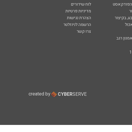
 הפודקאסט
לוח שידורים
ר
מדיניות פרטיות
ע, בקיצור
הצהרת נגישות
כול
הרשמה לניוזלטר
צרו קשר
מנון רגב
created by
CYBER
SERVE