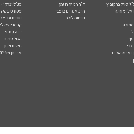
ל ואיל ברקוביץ'
ד"ר מאיה רוזמן
סג"ל וברקו -
ואלי אוחנה
הרב אפרים בן צבי
ספורט, בקיצו
שיחות לילה
שניים עד ארב
ספורט
קרסו יוצא לא
ל
ככה קמתי
סף
הכול פתוח - א
 צבי
מילים ולחן
ן ואריה אלדד
ארכיון 103fm