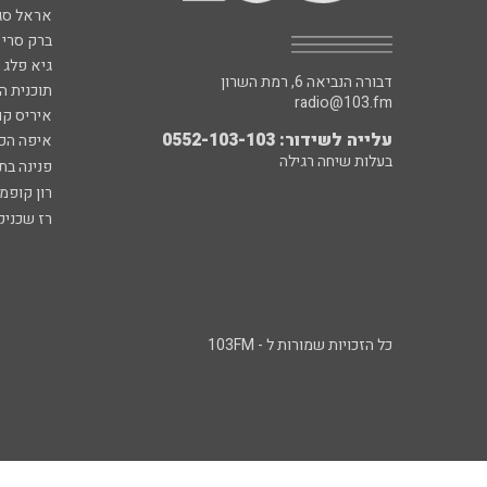
אראל סג"
ברק סרי 
גיא פלג
דבורה הנביאה 6, רמת השרון
תוכנית ה
radio@103.fm
איריס קו
עלייה לשידור: 0552-103-103
איפה הכ
בעלות שיחה רגילה
פנינה בת
רון קופמ
רז שכניק
כל הזכויות שמורות ל - 103FM