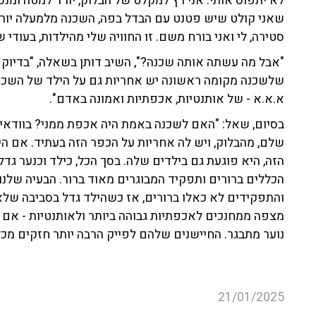
לא יתפוס אותי. אני רץ למקלט של הבלוק, יורד למטה ומנ
שאני קולט שיש פטנט עם הבדל בפה, השכנה מלמעלה יורדת
סטירה, לי ואני בורח משם. זו החוויה שלי מהילדות, בעוד
"אבל מה עשתה אותה שכנה?", השיב דותן בשאלה, "בדיוק מ
שלשכנה מקומה ראשונה יש אחריות גם על הילד של השכנים
א.א.א - של אותנטיות, אכפתיות ואמונה באדם".
בסיום, שאל: "האם לשכנה באמת היה אכפת ממני? בוודאי
שלם, מהבלוק, ויש לה אחריות על הכפר הזה בעתיד. אם ה
הזה, היא פוגעת גם בילדים שלה. בסך הכל, כילד וכנער גד
והתפקידים לא כאלו ברורים, אז כשהילד גדל בסביבה שלא
מצפה ממחנכים לאכפתיות גבוהה ביותר ולאותנטיות - אם את
נוער מתבגר. החיישנים שלהם לפייק הרבה יותר חזקים מכל
21/01/2025