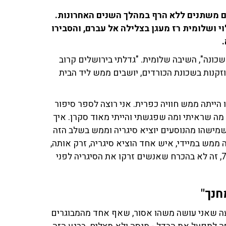
ם משתנים ללא הרף במהלך השנים האחרונות.
י ושלומית רז מעגן בצלילה אל עברם, והסבירו
.
כונה", השיבה שלומית. "גדלתי בירושלים קרוב
וזקנות בשכונת הכורדים, יושבים ממש ליד הבית
ו הייתה ממש חוויה כפרית. אני רוצה לספר סיפור
 בן 7 וחצי רציתי לעשן, זה מה שראיתי ומה שפגשתי והייתי מאוד סקרן. איך
? ירדתי לרחוב יצחק שדה, קו 83 וחיכיתי שמישהו מהנוסעים יוציא סיגריה וממש בשלב הזה
ממש במיידי, איש אחד הוציא סיגריה, זרק אותה,
דרך עליה, ועלה על האוטובוס. אנחנו מדברים על שנות ה־70, זה לא בהכרח שאנשים זרקו את הסיגריה לפני
חנך"
דיעה שאני עושה משהו אסור, שאף אחד מהמבוגרים