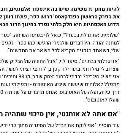
להיות מחנך זו משימה שיש בה אינספור אלמנטים, רוב
את הפרק הראשון בפודקאסט 'דרוש כפר', פתחו דותן לו
מדוע האכפתיות היא חלק בלתי נפרד בחינוך הדור הבא
"שלומית, את גדלת בכפר?", שאל לוי בפתח השיחה. "כפר ש
למחנה יהודה. היו דברים שלגמרי הרגישו כמו כפר - זקנים 
שלי, כשאחד הזקנים מקריא לכל השאר את החדשות".
"אני גדלתי בבת ים", סיפר לוי, "אבל החוויה של הבלוק שלנ
שצרוב לי מילדותי: בתור ילד קטן
אני משיג סיגריה
מתפלל לאלוהים שיעשה שיגיע האוטובוס - ותפילתי נענתה 
שעלו לאוטובוס".
"אם אתה לא אותנטי, אין סיכוי שתהיה מ
עוד הוסיף: "אני לוקח את הבדל של הסיגריה מתוך כדי י