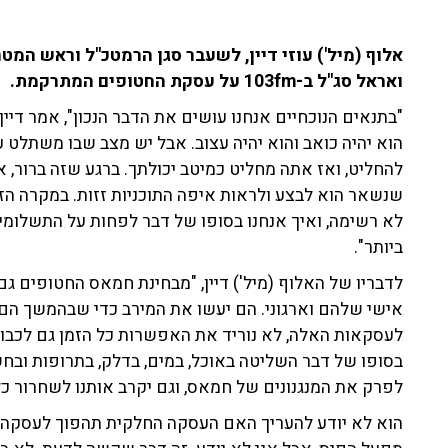
אלוף (מיל') עוזי דיין, לשעבר סגן הרמטכ"ל וראש המטה
ואראל סג"ל ב-103fm על עסקת החטופים המתרקמת.
"בתנאים הנוכחיים אנחנו עושים את הדבר הנכון", אמר דיי
הוא יהיה כואב והוא יהיה עצוב. אבל יש מצב שבו משתלט ע
להחליט, ואז אתה מחליט כמיטב יכולתך. ברגע שזה ברור,
שנשאר הוא לבצע ולראות איפה התוכניות זזות. במקרה ה
לא רשימה, ואיך אנחנו בסופו של דבר לפחות על התשלומ
ביותר".
לדבריו של האלוף (מיל') דיין, "מבחינת חמאס החטופים גם
אישי שלהם וארגוני. הם יעשו את המירב כדי שבהמשך הם 
לעסקאות האלה, לא נוריד את האפשרות כל הזמן גם לכבוש
בסופו של דבר השליטה באוכל, במים, בדלק, בתרופות ובחשמ
לפרק את המנגנונים של חמאס, וגם יקרב אותנו לשחרור כל
הוא לא יודע להעריך האם העסקה החלקית תהפוך לעסקה כו