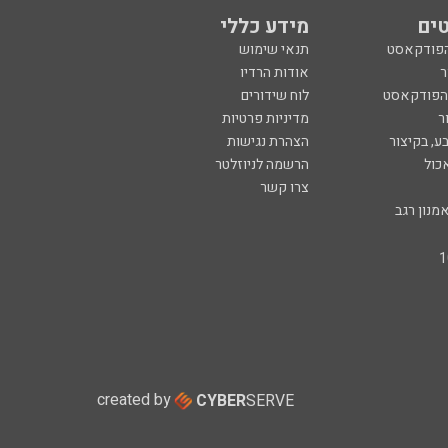
ים
מידע כללי
הפודקאסט
תנאי שימוש
ר
אודות הרדיו
 הפודקאסט
לוח שידורים
ר
מדיניות פרטיות
ע, בקיצור
הצהרת נגישות
כול
הרשמה לניוזלטר
צרו קשר
מנון רגב
created by
CYBER
SERVE