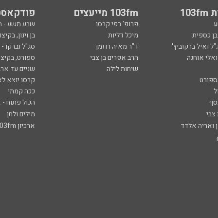
103
103fm מייעצים
פודקאסט
ע
פרופ' רפי קרסו
שבע תשע - 
ובן כספית
מיכל דליות
בן וינון, בקיצו
ל ואיל ברקוביץ'
ד"ר מאיה רוזמן
סג"ל וברקו -
ואלי אוחנה
הרב אפרים בן צבי
ספורט, בקיצו
שיחות לילה
שניים עד ארב
ספורט
קרסו יוצא לא
ל
ככה קמתי
סף
הכול פתוח - א
 צבי
מילים ולחן
ן ואריה אלדד
ארכיון 103fm