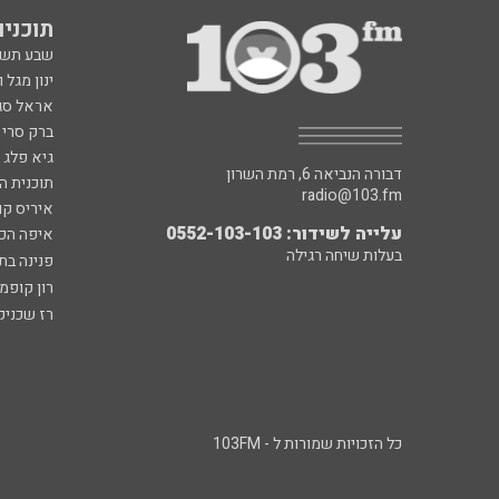
תוכניות fm
שבע תש
ינון מגל 
אראל סג"
ברק סרי 
גיא פלג
דבורה הנביאה 6, רמת השרון
תוכנית ה
radio@103.fm
איריס קו
עלייה לשידור: 0552-103-103
איפה הכ
בעלות שיחה רגילה
פנינה בת
רון קופמ
רז שכניק
כל הזכויות שמורות ל - 103FM