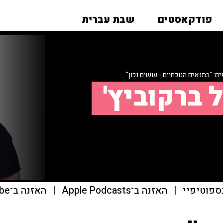
פודקאסטים
שבת עברית
: "בתנאים הנוכחיים - עושים נכון"
 ברקוביץ'
ספוטיפיי
|
האזנה ב־Apple Podcasts
|
האזנה ב־youtube