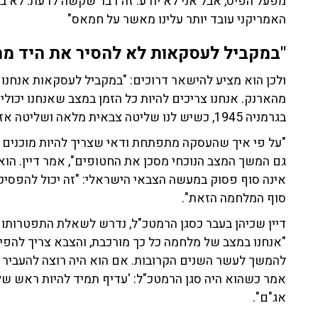
מפעל הפיס, אבל אני לא יודע. זה דבר שקשה לדעת. לא ביד
האמריקני עובד יותר עלינו מאשר על חמאס"
"במקביל לעסקאות לא להסיר את היד מה
ולכן הוא מציע להישאר דרוכים: "במקביל לעסקאות אנחנו 
מהארנק. אנחנו צריכים להיות כל הזמן במצב שאנחנו יכולי
בגרמניה 1945, כשיש לנו שליטה צבאית מלאה ושליטה אזרחית מלאה".
"על פי איך שהעסקה מתפתחת ודאי שצריך להיות מוכנים 
גם המשך המצב הנוכחי מסכן את החטופים", אמר דיין. הו
אינה סוף פסוק במעשה הצבאי הישראלי: "זה יכול להפסיק 
סוף המלחמה הזאת".
דיין שכיהן בעבר כסגן הרמטכ"ל, נדרש לשאלת התפטרותו ש
"אנחנו במצב של מלחמה כל כך מורכבת, והצבא צריך להפיק
להמשך לעשר השנים הקרובות. אם הוא היה רוצה להעביר מס
אמר כשהוא היה סגן הרמטכ"ל: 'עדיף תמיד להיות ראש של
אג"ם".