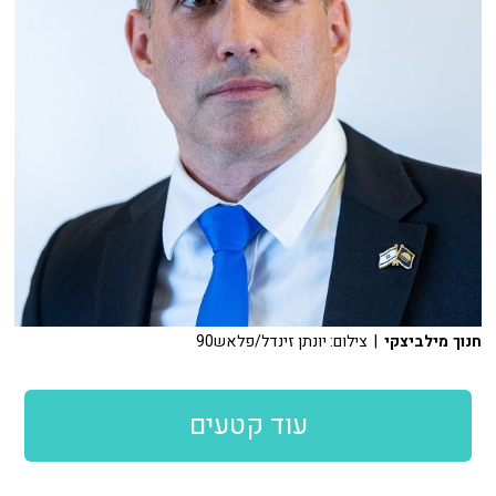
חנוך מילביצקי
| צילום: יונתן זינדל/פלאש90
עוד קטעים