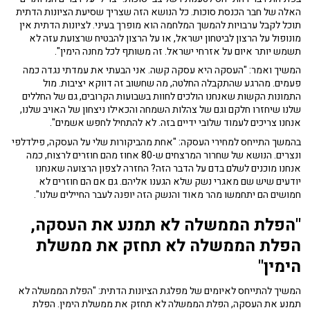
האלה של חבר הכנסת סוכות. כל הנושא הזה שצריך שסיעת הציונות הדתית
תוכל לקבל ערבויות להמשך המלחמה הוא מופרך בעיני. לציונות הדתית אין
מונופול על הרצון לביטחון ישראל, או על הרצון להבטיח שרצועת עזה לא
תשמש יותר איום על אזרחי ישראל. זה משותף לכל מחנה הימין".
המשיך ואמר: "העסקה היא עסקה קשה. אני הבעתי את עמדתי נגדה כמה
פעמים. מהרגע שהתקבלה החלטה, מה שחשוב זה דווקא יציבות. מול
התמונות הקשות שאנחנו הולכים לחוות בשבועות הקרובים, גם של החללים
שלנו שיחזרו חלקם וגם של צהלות השמחה והכאילו ניצחון של האויב שלנו,
אנחנו צריכים לעמוד שלובי ידיים בזה. לא להתחיל לחפש אשמים".
בהמשך התייחס למחירי העסקה: "אחת מהביקורות שלי על העסקה, פילדלפי
ונצרים. הנושא של שחרור המרצחים ש-80 אחוז מהם חוזרים לרצוח, כמה
אנחנו מוכנים לשלם בדם על הדבר הזה? החזרה לצפון הרצועה שאנחנו
יודעים שיש שם מאגרי נשק שלא הגענו אליהם. גם אם הם חוזרים לא
חמושים הם יתחמשו מהר מאוד והנשק הזה יופנה לעבר החיילים שלנו".
"הפלת הממשלה לא תמנע את העסקה,
הפלת הממשלה לא תחזק את ממשלת
הימין"
המשיך להתייחס לאיומים של מפלגת הציונות הדתית: "הפלת הממשלה לא
תמנע את העסקה, הפלת הממשלה לא תחזק את ממשלת הימין. הפלת