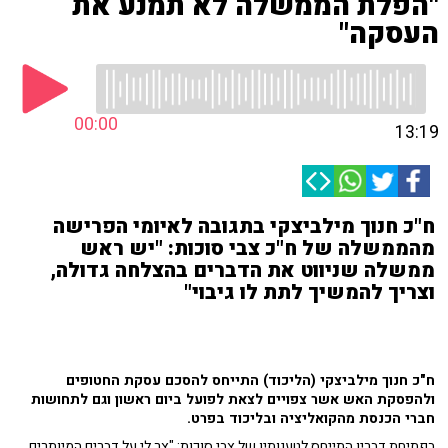
"הפלת הממשלה לא תמנע את
העסקה"
00:00
13:19
ח"כ חנוך מילביצקי בתגובה לאיומי הפרישה
מהממשלה של ח"כ צבי סוכות: "יש ראש
ממשלה שניווט את הדברים בהצלחה גדולה,
וצריך להמשיך לתת לו גיבוי"
ח"כ חנוך מילביצקי (הליכוד) התייחס להסכם עסקת החטופים
ולהפסקת האש אשר צפויים לצאת לפועל ביום ראשון וגם לתחושות
חברי הכנסת מהקואליציה ובליכוד בפרט.
בפתיחת דבריו התייחס לטענותיו של צבי סוכות: "צר לי על דברים המיותרים