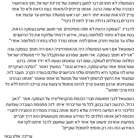
הממשלה לא תתרום דבר למען ביטחונה של מדינת ישראל, חוץ מאיזשהי
הצהרה שלא שווה הרבה. אנחנו צריכים להתאחד בעת הזאת ולא כל אחד
צריך להראות שהוא יותר דואג. יש ראש ממשלה שניווט עד עכשיו את
הדברים בהצלחה גדולה וצריך לתת לו גיבוי".
לדבריו: "העסקה הזאת לא חפה מסיכונים. אני חושב שיש בעסקה הזאת,
בטח אם לא נחזור למלחמה בעזה, אירוע דרמתי שלוקח את כל ההישגים
שלנו עד עכשיו וזורק אותם לפח. אנחנו נמדד כולנו בחזרה למלחמה אחרי".
כשנשאל אם ראש הממשלה היה מהאופוזיציה האם היה תומך בעסקה ענה:
"אני לא תומך בעסקה. אני חושב שמרגע שהתקבלה על ידי ממשלת ישראל
החלטה שהולכים לעסקה, שום דבר שאנחנו נעשה לא יזיז אותה. ברגע
שטראמפ אמר שיש עסקה, האירוע נגמר". המשיך ואמר: "הסיבה העיקרית
שיש לנו עסקה היא הלוחמים שלנו וההישגים שלהם בשדה הקרב. מעבר לזה
שמעתי את היועץ לביטחון לאומי של ממשל טראמפ שאמר 'אנחנו הבהרנו
שמבחינתו ארגון חמאס צריך להיות מחוסל ורצועת עזה צריכה להיות ללא כל
כוח ערבי חמוש'".
כשנשאל לגבי תחושות חברי הכנסת מהקואליציה על העסקה אמר: "כאב
גדול, הרגשה רעה בבטן, לכל מי שדיברתי איתו. לזה מתווסת העובדה שסיעת
הליכוד היא הסיעה היחידה שלא כינסו אותה בצורה מסודרת והסבירו לחברי
הכנסת לאן אנחנו הולכים. כל המידע שאנחנו מקוששים הוא דרך חברים
מסיעות אחרות. פשוט אף אחד לא חשב שחשוב לדבר איתנו לקראת
האירוע הזה וזה רק מוסיף לתסכול שקיים".
עריכה: אלון גבאי