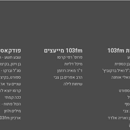
103
103fm מייעצים
פודקאסט
ע
פרופ' רפי קרסו
שבע תשע - 
ובן כספית
מיכל דליות
בן וינון, בקיצו
ל ואיל ברקוביץ'
ד"ר מאיה רוזמן
סג"ל וברקו -
ואלי אוחנה
הרב אפרים בן צבי
ספורט, בקיצו
שיחות לילה
שניים עד ארב
ספורט
קרסו יוצא לא
ל
ככה קמתי
סף
הכול פתוח - א
 צבי
מילים ולחן
ן ואריה אלדד
ארכיון 103fm