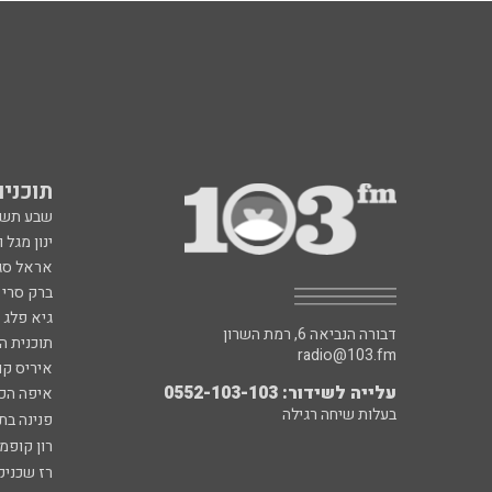
תוכניות fm
שבע תש
ינון מגל 
אראל סג"
ברק סרי 
גיא פלג
דבורה הנביאה 6, רמת השרון
תוכנית ה
radio@103.fm
איריס קו
עלייה לשידור: 0552-103-103
איפה הכ
בעלות שיחה רגילה
פנינה בת
רון קופמ
רז שכניק