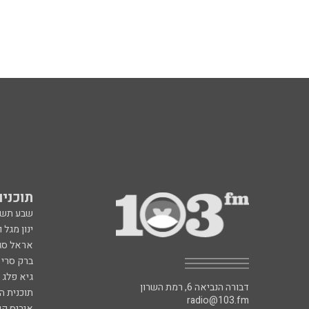
תוכניות fm
שבע תש
ינון מגל 
אראל סג"
ברק סרי 
גיא פלג
דבורה הנביאה 6, רמת השרון
תוכנית ה
radio@103.fm
איריס קו