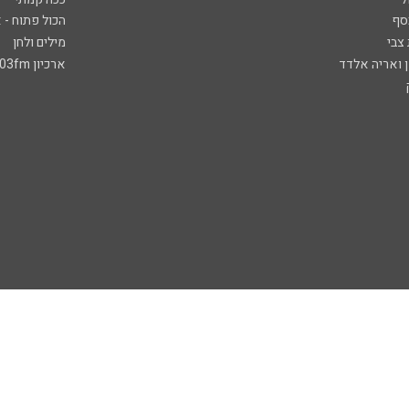
סף
הכול פתוח - א
 צבי
מילים ולחן
ן ואריה אלדד
ארכיון 103fm