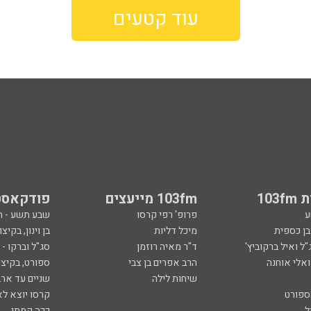
עוד קטעים
103
103fm מייעצים
פודקאסט
ע
פרופ' רפי קרסו
שבע תשע - 
ובן כספית
מיכל דליות
בן וינון, בקיצו
ל ואיל ברקוביץ'
ד"ר מאיה רוזמן
סג"ל וברקו -
ואלי אוחנה
הרב אפרים בן צבי
ספורט, בקיצו
שיחות לילה
שניים עד ארב
ספורט
קרסו יוצא לא
ל
ככה קמתי