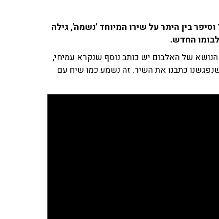
לירון עמרם התארח באולפן של רבקה מיכאלי ב-103fm וסיפר בין היתר על שירו המיוחד 'נשמה', גילה
לבומו החדש.
הנושא של האלבום יש כותב נוסף שנקרא עמיחי,
נפגשנו כתבנו את השיר. זה נשמע כמו שיח עם