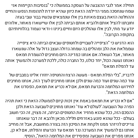
תחילה אמר לגבי ההצבעה על העסקה בממשלה כי "בנסיבות הקיימות אני
שמח שנחסכה ממני הדילמה הזאת כיוון שהיא יורדת לתהומות הנפש והחיים
וההחלטה הזאת בעצם מאזנת בין אלו שנמצאים עכשיו בבור שבי בעזה
וחובתנו להציל אותם ולהביא אותם הביתה לבין אלו שיישארו מאחור, אלוהים
יודע עד מתי, לבין אלו שהולכים היום וחיים בינינו ו-ודאי נעמוד בהלוויותיהם
בתקופה הקרובה".
הוא הדגיש כי "הציפייה לשבויים ולחטופים שבאים הביתה היא ציפייה
שממלאת את הלב ומהולים בה שמחה גדולה ועצב גדול על אלה שנשארו
מאחור, אבל השאלה אם אנחנו כמדינה היום מחויבים להשמדת חמאס
ואנחנו נעשה הכול, יחד כולנו, כל החברה כולה, ללכת למערכה ולהמשיך אותה
עד להפלת חמאס"
לדבריו, "בלי הפלת חמאס - מעשה הרצח והחטיפה יחזרו אלינו בסבבים של
עוד כמה שנים ועוד כמה שנים ולכן אנחנו מחויבים לערך הזה, אנחנו מחויבים
לחידוש המלחמה והכרעת חמאס, אם לא נכריע את חמאס, הפסדנו את
המלחמה הזאת".
"אם לא נכריע את חמאס באמת אין זכות קיום לממשלה הזאת כי זאת תהיה
הפרה של השבועה 'לעולם לא עוד' ואנחנו מחויבים לשבועה הזאת ולכן
ההסכם הזה, ככל שהוא מחזיר את החטופים הביתה, זה מצוין, זה הכי חשוב
בעולם - ככל שהוא פוגע באזרחים חלילה מכאן ולהבא זה דבר שאנחנו
צריכים להיזהר ממנו ולקחת את הסיכון הזה בצורה מחושבת, אבל זה מחייב
אותנו גם להמשיך את המערכה נגד חמאס עד הכרעתו והפלתו, אם לא כן,
אנחנו מפרים את השבועה ומפסידים את המלחמה הזאת", הוסיף.