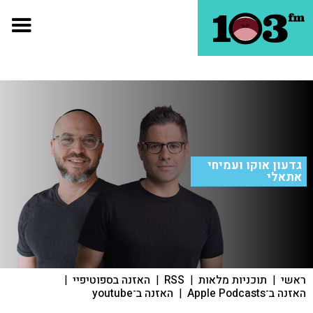
גדעון אוקו ועמיחי
אתאלי
ראשי
|
תוכניות מלאות
|
RSS
|
האזנה בספוטיפיי
|
האזנה ב־Apple Podcasts
|
האזנה ב־youtube