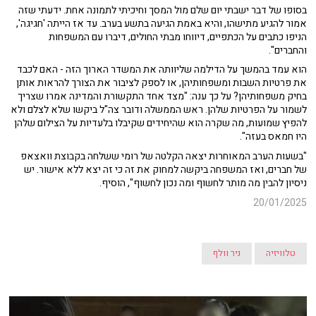
בסופו של דבר ישבתי יום שלם מול המסך וחיכיתי לתמונה אחת. ידעתי שזה
אמור להגיע מתישהו, והיא באמת הגיעה בתשע בערב. עד אז הייתה 'חגיגה',
הניפו כתבים על הכתפיים, דיווחו מבתי החולים, דיברו עם המשפחות
והחברים".
הוא עמד בהמשך על הדילמה שליוותה את המשדר הארוך הזה - האם לכבד
את פרטיות השבות ומשפחותיהן, או לספק לציבור את הצורך להראות אותן
בחיק משפחותיהן? על כך ענה: "מצד אחד התקשורת והמדינה אמרו שצריך
לשמור על הפרטיות שלהן. ראש הממשלה ודובר צה"ל ביקשו שלא לצלם ולא
להפיץ שמועות, מה שקרה הוא שהיחידים שקיבלו בלעדיות על הצילום שלהן
היו חמאס בעזה".
"בשעות הערב המאוחרות יצאה הקלטה של רומי ששלחה בקבוצת וואצאפ
של חברים, ואז המשפחה ביקשה למחוק את זה כי זה יצא ללא אישור. יש
ניסיון להבין מה מותר לחשוף ומה נכון לחשוף", הוסיף.
20/01/2025
טלוויזיה
ניר וולף