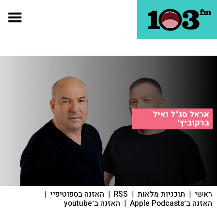
אראל סג"ל ואיל
ברקוביץ'
ראשי
|
תוכניות מלאות
|
RSS
|
האזנה בספוטיפיי
|
האזנה ב־Apple Podcasts
|
האזנה ב־youtube