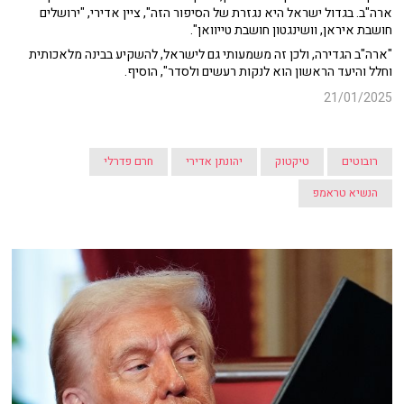
ארה"ב. בגדול ישראל היא נגזרת של הסיפור הזה", ציין אדירי, "ירושלים
חושבת איראן, וושינגטון חושבת טייוואן".
"ארה"ב הגדירה, ולכן זה משמעותי גם לישראל, להשקיע בבינה מלאכותית
וחלל והיעד הראשון הוא לנקות רעשים ולסדר", הוסיף.
21/01/2025
רובוטים
טיקטוק
יהונתן אדירי
חרם פדרלי
הנשיא טראמפ