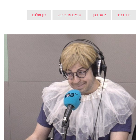
דוד דביר
יואב כהן
שניים עד ארבע
רון שלום