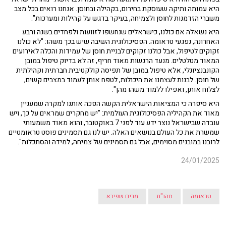
היא עמותה ותיקה שעוסקת בחירום, בקהילה ובחוסן. אנחנו רואים בכל מצב
משברי הזדמנות לחוסן ולצמיחה, בעיקר בדגש על קהילות ומערכות".
היא נשאלה אם כולנו, כישראלים שנחשפו לזוועות ולפחדים בשנה ורבע
האחרונה, נפגעי טראומה. הפסיכולוגית השיבה שיש בכך משהו: "לא כולנו
זקוקים לטיפול, אבל כולנו זקוקים לבניית חוסן של עמידות והכלה לאירועים
המאוד מטלטלים. מנעד הרגשות מאוד חריף, זה לא בדיוק טיפול במובן
הקונבנציונלי, אלא טיפול במובן של תפיסה קולקטיבית חברתית וקהילתית
של חוסן. לבנות לעצמנו את היכולות, לטפח אותן לעמוד במצבים קשים,
לצלוח אותן, ואפילו ללמוד משהו מהן".
היא סיפרה כי המציאות הישראלית הקשה הפכה אותנו למקרה שמעניין
מאוד את הקהיליה הפסיכולוגית העולמית: "יש מחקרים שמראים על כך, ויש
עובדה שבישראל נוצר ידע עוד לפני 7 באוקטובר, והוא מאוד משמעותי
שמשרת את כל העולם בנושאים האלה. יש לנו גם תסמינים פוסט טראומטיים
לרובנו במובנים מסוימים, אבל גם תסמינים של צמיחה, למידה והסתכלות".
24/01/2025
טראומה
מהו"ת
מרים שפירא