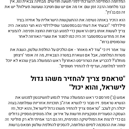
המלחמה הסתיימה להערכתי לפני תשעה חודשים. מבחינה צבאית נטו, אין
כבר מלחמה הרבה זמן שם. אז מה אם יש שם חטיבה שעושה פעילות? יש את
זה גם בג'נין".
הוא הזכיר באותה נשימה את ההתעקשות הישראלית על אחיזה בציר
פילדלפי: "הבעתי את דעתי גם בספטמבר שפילדלפי הוא חצי המצאה. היה
צריך לעשות אותו ביום הראשון כדי למנוע הברחות החוצה ופנימה. להמציא
את זה מחדש בספטמבר זה היה כמו לסגור את שערי האורווה לאחר
שהסוסים ברחו".
עוד אמר זיו כי "עוד לא מאוחר - אם הולכים על החלפת שלטון, השגת את
מטרות המלחמה, אבל אם נשארת במטרה הצבאית, מה זה אומר 'ניצחון
מוחלט'? להכריע את הטרוריסט האחרון? ראש הממשלה מבין שהוא לא יוכל
לחזור למלחמה, ועדיף לו להחזיר חטופים".
"טראמפ צריך להחזיר משהו גדול
לישראל, והוא יכול"
אמש (ג') פורסם כי ראש הממשלה עתיד לנסוע לוושינגטון לפגוש את
הנשיא טראמפ. זיו סבור כי לנשיא ארה"ב תוכניות אזוריות שמלחמה בעזה
יכולה רק לעכב: "טראמפ צריך להחזיר משהו גדול לישראל, והוא יכול, וזו
העסקה הסעודית וסנקציות חדשות על איראן. אלה מנופים מספיק גדולים
גם כדי לרצות את הפוליטיקה הפנימית, וזה גם דבר אמיתי ולא רק פוליטי. זה
שווה את ההסכמה לסיום המלחמה, להסכים להחלפת שלטון חמאס ברשות