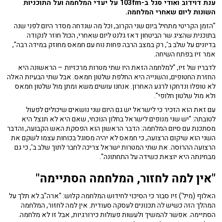
ענת דוידוב ואודי סגל ב-103fm על יעדי המלחמה ועל התוכניות
השונות ליום שאחרי המלחמה.
"הזמן הקריטי מתחיל ביום שני הקרוב, וכל מה שנדחה מסדר היום לפני שנה
בתוכנית שהציג שר הביטחון דאז גלנט ליום שאחרי, הכול חוזר לנקודה
בדיונים על שלב ב', רק במצב הרבה פחות נוח עם חמאס מחוזק במידה רבה",
אמר זיו בפתח השיחה.
לדבריו של זיו, "למלחמה הזאת היו שתי מטרות מרכזיות – הראשונה היא
החזרת החטופים, והשנייה היא החלפת שלטון חמאס. אבל שתי הבעיות האלה
לא טופלו ונדחקו לרגע האחרון. אנחנו עושים משא ומתן מול שלטון חמאס
ולא מול שלטון חלופי".
עם זאת הוא הזכיר כי לישראל יש גם היום שני נושאים שיכולים לפעול
לטובתה: "יש שני מנופים לישראל בחלון הנוכחי, שאם היא לא תנצל היא
מסתכנת עם סיום המלחמה: הדבר הראשון הוא הפסקת האש הקבועה, והדבר
השני הוא שיקום הרצועה, כי חמאס לא יהיה מסוגל בכוחות עצמו לשקם את
הרצועה ההרוסה. את שתי המטרות ישראל צריכה לחבר לתוך שלב ב', כי גם
מבחינתה היא יוצאת כשידה על התחתונה".
"אין למה לחזור, המלחמה הסתיימה"
האלוף (מיל') זיו סבור כי הסיכוי לחידוש המלחמה קלוש: "ארה"ב לא תלך על
המהלך הזה כשיש לה תכנונים לעסקה סעודית. אין למה לחזור, המלחמה
הסתיימה. אפשר להמשיך ולעשות פעולות כירורגיות, אבל זו לא מלחמה.