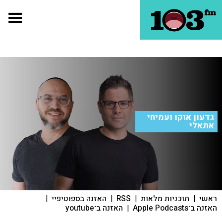
גדעון אוקו ועמיחי
אתאלי
ראשי
|
תוכניות מלאות
|
RSS
|
האזנה בספוטיפיי
|
האזנה ב־Apple Podcasts
|
האזנה ב־youtube