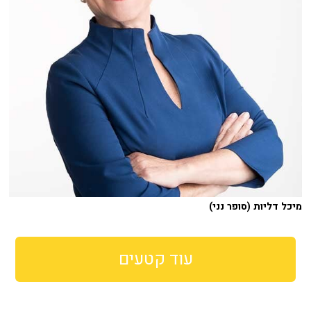
מיכל דליות (סופר נני)
עוד קטעים