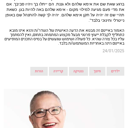
ברגע שאת שם את אימא שלהם ולא גננת. הם ייתלו בך ויהיו סביבך. אם
את מדי פעם מגיעה למילוי מקום - אימא שלהם באה להיות בגן. כשאת
תהיי שם זה יהיה על תקן אימא שלהם. יהיה לך קשה להתנהל שם באופן
נייטרלי וחינוכי בלבד".
האמור באייטם זה מבטא את הדעה האישית של השדר/ת והוא אינו מובא
כתחליף לקבלת ייעוץ פרטני מבעל מקצוע המתמחה בתחום, ואין להסתמך
עליו בכל צורה שהיא. כל פעולה ושימוש שנעשים על בסיס התכנים המופיעים
באייטם הינה באחריות המשתמש/ת בלבד.
24/01/2025
ילדים
חינוך
גנטיקה
קריירה
הורות