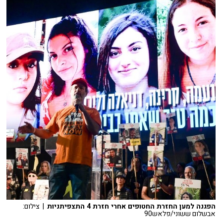
הפגנה למען החזרת החטופים אחרי חזרת 4 התצפיתניות
| צילום:
אבשלום ששוני/פלאש90