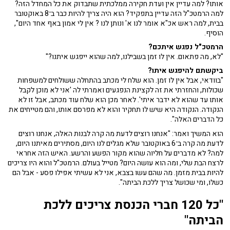
אותו? למה עדיין אין ועדת חקירה ממלכתית שתבדוק את כל המחדל הזה?
למה הרמטכ"ל הזה עדיין בתפקיד? הוא היה צריך להיות כבר ב־8 באוקטובר
בבית, למה ראש אכ"א אומר לנו א' ונותן לנו ? אין לי אמון באף אחד היום",
הוסיף.
הרמטכ"ל נפגש איתכם?
"לא, מה פתאום. אין לו זמן בשבילנו, למה שהוא ייפגש איתנו?"
ביקשתם להיפגש איתו?
"בוודאי, אבל אין לו זמן. הוא שלח לי מכתב בהתחלה ששולחים למשפחות
שכולות, והחזרתי את זה לקצינת הנפגעים ואמרתי לה 'אני לא מוכן לקבל
אותו עד שהוא לא ידבר איתי'. לאחר מכן הוא שלח עוד מכתב, אבל זו לא
הנקודה. הנקודה היא שיש לו תחקיר והוא לא מפרסם אותו, והם מטייחים את
כל הדברים האלה".
הוא המשיך ואמר: "אנחנו רוצים לדעת מה קרה לבנות האלה, אנחנו רוצים
לדעת מה קרה ב־6 באוקטובר שלא מגלים לנו היום, מסתירים מאיתנו היום,
למה? לא מדברים על חליוה שהוא מקור הפשע והרשע. האיש הזה אחראי
לרצח הבת שלי, ומה הוא עושה היום? מטייל בעולם. הרמטכ"ל והוא היו צריכים
להיות בבית מזמן. מה שהם עשו בצבא, אני לא עשיתי אפילו פסע - אבל הם
כשלו, ומי שכושל צריך ללכת הביתה".
"כל 120 חברי הכנסת צריכים ללכת
הביתה"