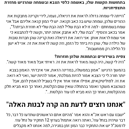
בתחושות הקשות שלו, באשמה כלפי הצבא ובשמחה שהרגיש מחזרת
התצפיתניות.
"הייתה לי שמחה גדולה לראות את דניאלה, נעמה, לירי וקרינה מחבקות את
ההורים שלהן, שמחה שיש בה כאב וקנאה. יש לי המון קנאה אליהם אבל אני
שמח בשמחתם - למה זו לא הבת שלי? למה הבת שלי לא חוזרת הביתה?",
אמר בכאב והוסיף: "הבת שלי, לא אחבק אותה יותר, וקשה לי להתבטא כי
אני שמח לראות אותן. אני רואה את דניאלה ואת קרינה שהן חברות טובות
של הילדה שלי, שהן היו ביחד כל הזמן, וזה קשה לראות את זה. אני לא ישן
כל הלילה רק ממחשבות".
צפית בשידורים ובתמונות שלהן חוזרות?
"היה לי קשה, היה קשה מאוד לראות את זה. ראיתי אבל מאוד מאוד קשה".
בהמשך הדגיש: "אמון בממשלה, במדינה הזאת, אני איבדתי. האמון בצבא
יותר חורה לי כי הצבא אמור להיות ממלכתי, אמור להיות ישר, ואני לא רואה
את זה. לפוליטיקאים, אפילו אחוז אחד אין לי בשביל להאמין להם, אבל
כשהצבא משקר ואומר בהתחלה שאין שום הקלטות, ואחר כך הוא מביא חלק
מההקלטות, ואחר כך הוא מביא לנו עוד הקלטות...".
"אנחנו רוצים לדעת מה קרה לבנות האלה"
"ישבנו עם ראש אכ"א והוא אמר 'מהיום אתם הראשונים שתדעו כל דבר, כל
דבר שיהיה בנחל עוז', ואתה רואה אתמול בערוץ 12 תחקיר על נחל עוז.
לרמטכ"ל יש את התחקיר כבר המון זמן במגירה, למה אנחנו לא מקבלים