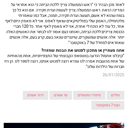
לאחר מכן הבהיר כי "ראש הממשלה צריך ללכת הביתה כי הוא אחראי על
המדינה הזאת. ראש הממשלה צריך לעשות ועדת חקירה. אם הוא כל כך
בטוח שהוא לא אשם, תעשה ועדת חקירה, תמנה, אבל כמו שאמרתי
מלכתחילה, האמון שלי בפוליטיקאים שואף לאפס. אני לא מאמין היום לאף
אחד, כל עוד לא הוכח לי אחרת, אני לא מאמין לאף אחד. כל 120 חברי
הכנסת צריכים ללכת הביתה, ואנחנו כעם אסור לנו לבחור את האנשים האלה
יותר. אלה אנשים שמשקרים, שיוצרים שנאה בעם, קרע בעם, אלה אנשים
שאחראים למחדל של 7 באוקטובר".
אתה מעוניין או מתכנן לפגוש את הבנות שחזרו?
"קיבלנו אתמול הודעה בווטסאפ הקבוצתי של התצפיתניות, אחת מהאחיות
של אחת מהשבות אמרה לנו שהיא רוצה לפגוש אותנו, רוצה לספר לנו. הן היו
חברות של הילדות שלנו".
26/01/2025
נחלים
סיפורי החטופים
שי אשרם
דרור אשרם
טבח 7 באוקטובר