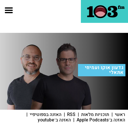
גדעון אוקו ועמיחי
אתאלי
ראשי
|
תוכניות מלאות
|
RSS
|
האזנה בספוטיפיי
|
האזנה ב־Apple Podcasts
|
האזנה ב־youtube