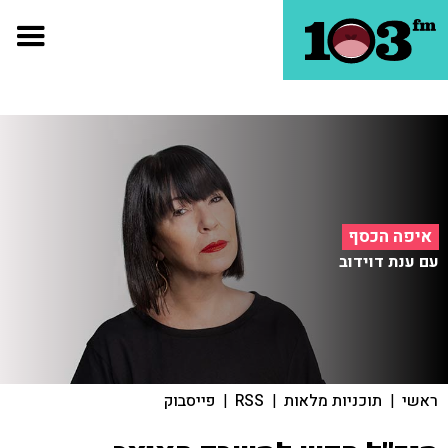
איפה הכסף
עם ענת דוידוב
ראשי
|
תוכניות מלאות
|
RSS
|
פייסבוק