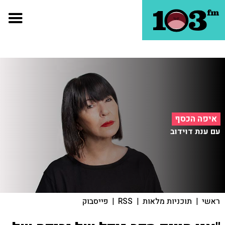
איפה הכסף
עם ענת דוידוב
ראשי
|
תוכניות מלאות
|
RSS
|
פייסבוק