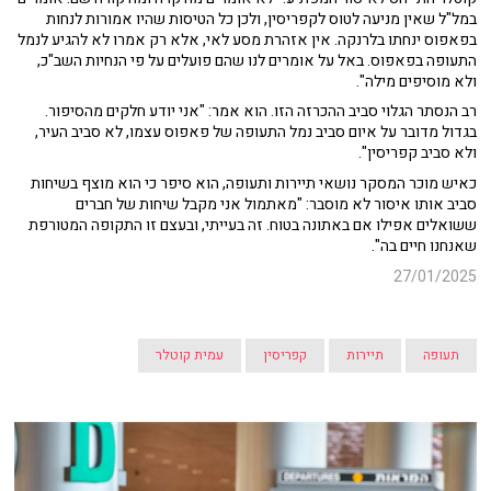
במל"ל שאין מניעה לטוס לקפריסין, ולכן כל הטיסות שהיו אמורות לנחות
בפאפוס ינחתו בלרנקה. אין אזהרת מסע לאי, אלא רק אמרו לא להגיע לנמל
התעופה בפאפוס. באל על אומרים לנו שהם פועלים על פי הנחיות השב"כ,
ולא מוסיפים מילה".
רב הנסתר הגלוי סביב ההכרזה הזו. הוא אמר: "אני יודע חלקים מהסיפור.
בגדול מדובר על איום סביב נמל התעופה של פאפוס עצמו, לא סביב העיר,
ולא סביב קפריסין".
כאיש מוכר המסקר נושאי תיירות ותעופה, הוא סיפר כי הוא מוצף בשיחות
סביב אותו איסור לא מוסבר: "מאתמול אני מקבל שיחות של חברים
ששואלים אפילו אם באתונה בטוח. זה בעייתי, ובעצם זו התקופה המטורפת
שאנחנו חיים בה".
27/01/2025
תעופה
תיירות
קפריסין
עמית קוטלר