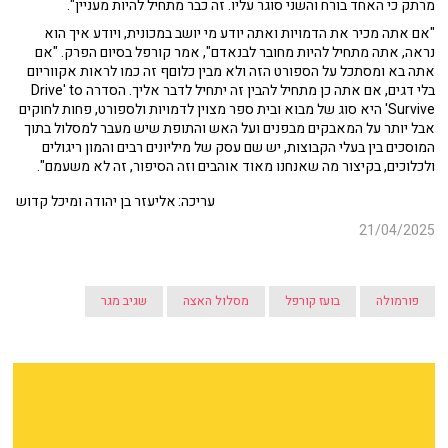
מרתק כי האחד בורח והשני סוגר עליו. זה כבר מתחיל להיות מעניין".
"אם אתה מכיר את הדמויות ואתה יודע מי יושב במכונית, ויודע איך הוא
נראה, אתה מתחיל להיות מחובר לבנאדם", אמר קורפל בסיום הפרק. "אם
אתה בא ומסתכל על הספורט הזה ולא מבין כלוםף זה כמו לראות אקווריום
בלי דגים, אם אתה כן מתחיל להבין זה יתחיל לדבר אליך. הסדרה Drive' to
Survive' היא סוג של מבוא ובית ספר מצוין לדמויות ולספורט, פחות לחוקים
אבל יותר על המאבקים מבפנים ועל האש והתופת שיש מעבר למסלול בתוך
המוסכים בין בעלי הקבוצות, יש שם עסק של מיליונים רבים והמון ריגולים
ולכלוכים, בקיצור מה שאנחנו מאוד אוהבים וזה הסיפור, זה לא משעמם".
עריכה: אליעזר בן יהודה ומיכל קדוש
21/04/2025
פורמולה
בועז קורפל
מסלול האצה
שגיב מגר