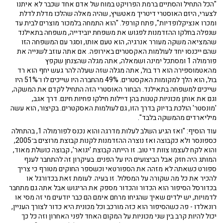
"הכל התחיל והסתיים ברמת הפרויקט במוח של אדם אחד שכבר לא איתנו
לצערי, היזם האוסטרי דיטריך מאטשיץ, שהיה מאלה שהלכו מדלת לדלת
ומכרו אנציקלופדיות", פתח קורפל. "הוא התמחה בלמכור מוצרים לבית עד
שנפלה בחלקו ההזדמנות לפגוש את משפחת יובידייה, משפחה בתאילנד
שהמציאה משקה מעורר אנרגיה, הוא טעם אותו, וסגר עם המשפחה הזו
שהם ייכנסו יחד לעולמות האקסטרים באירופה. אם אתה עוזב לשנייה את
פורמולה 1 ומסתכל ימינה ושמאלה, אתה מגלה שהצנחן שקפץ
מהאטמוספירה הוא רד בול, אתה מגלה שזה שעלה להר געש יחף הוא רד
בול, הוא הלך למקומות האקסטרים. 49% מהחברה היו שייכים לו ו־51% היו
שייכים למשפחה בתאילנד. הבחור האוסטרי הזה התחיל לקדם את המשקה,
וגם את אותן מכוניות קטנות בהן דיילות חילקו פחיות חינם. דרך אגב,
'מונסטר' הולכת בדיוק בדרך הזו, גם לעולמות האסקטרים. בקיצור, הוא עשה
מיליארדים מהמשקה בלבד".
עוד הוסיף: "ואז הגיע השלב לעלות מדרגה והוא נכנס לפורמולה 1, בהתחלה
כספונסר ולא כקבוצה ואז נוצרה ההזדמנות לקנות קבוצת מרוצים ב־2005,
והוא לקח לעצמו צוות די טוב. זו הייתה קבוצת 'יגואר', קבוצה כושלת מאוד,
המותג היה חזק אבל הביצועים היו על הפנים. בעיקרון זה להתחבר לענף
ספורט כשאתה לא מזהה את הספורטאי וכשספר החוקים מטורף כי צריך
להכיר את כל מה שקורה על המסלול. זו בעיה. לעומת זאת בכדורגל או
בכדורסל הסיפור הוא הכדור והכדור מספק את הריגוש אבל אתה גם מתחבר
לדמויות, יש ילדים שאיך שהגיחו מרחם אימם הם כבר יודעים מי זה מסי או
רונאלדו - פה כשהסיפור הוא כזה מורכב וכל מכונית היא כדור לצורך העניין,
יכול להיות קרב בין שני מכוניות על המקום האחד לפני האחרון וזה כל כך