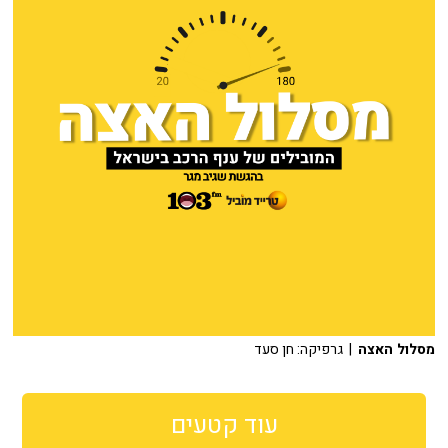
מסלול האצה
| גרפיקה: חן סעד
עוד קטעים