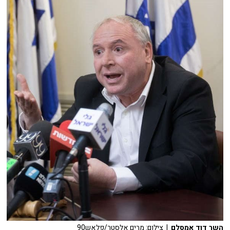
השר דוד אמסלם
| צילום: מרים אלסטר/פלאש90