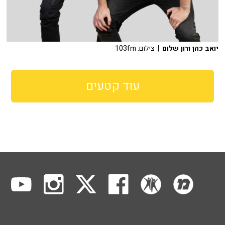
יואב כהן ורון שלום
| צילום: 103fm
עוד קטעים