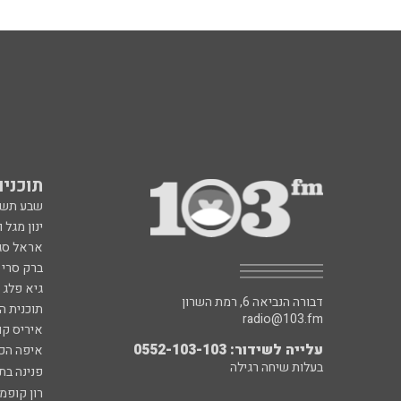
תוכניות fm
שבע תש
ינון מגל 
אראל סג"
ברק סרי 
גיא פלג
דבורה הנביאה 6, רמת השרון
תוכנית ה
radio@103.fm
איריס קו
עלייה לשידור: 0552-103-103
איפה הכ
בעלות שיחה רגילה
פנינה בת
רון קופמ