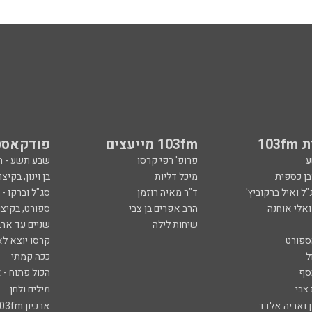
103
103fm מייעצים
פודקאסט
ע
פרופ' רפי קרסו
שבע תשע - 
ובן כספית
מיכל דליות
בן וינון, בקיצו
ל ואיל ברקוביץ'
ד"ר מאיה רוזמן
סג"ל וברקו -
ואלי אוחנה
הרב אפרים בן צבי
ספורט, בקיצו
שיחות לילה
שניים עד ארב
ספורט
קרסו יוצא לא
ל
ככה קמתי
סף
הכול פתוח - א
 צבי
מילים ולחן
ן ואריה אלדד
ארכיון 103fm