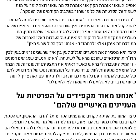
אסייג, כשאני אומרת תקין אני אומרת כל מה שאני רוצה לומר על מנת
לשמור על הפרטיות של כל מי שחזר בשלבים הקודמים של העסקה".
ד"ר מזרחי המשיכה ואמרה כי "אחד הדברים המאוד חשובים לנו זה לאפשר
להם לקבל את הפרטיות המיטבית. אין שום סיבה שהעניינים הרפואיים שלהם
ידונו במקום כזה או אחר - אני כן יכולה להגיד שהמצב שלהם תקין, הם
בשלבים מתקדמים של בדיקות רפואיות, של הערכות כאלו ואחרות של
המורכבויות איתן נאלצו להתמודד - אנחנו בסך הכול שבעי רצון".
כיצד היא מסבירה את הפערים הנגלים לעין בין איך שהשבים נראים בעין לבין
הדו"חות הרפואיים שהוכנו מראש? לשיטתה, "ראינו אנשים שמגיעים חסונים
- זו המילה שעברה לי בראש כאשר ראיתי את התצפיתניות עומדות על הבמה
של החמאס מנופפות לשלום. זה מעיד על תעצומות נפש של האדם ויכולתם
של השבים להתמודד עם כל המורכבויות הגדולות. יחד עם זאת צריך לדעת
שיש יש דברים לא גלויים לנו ויישארו לא גלויים לנו".
"אנחנו מאוד מקפידים על הפרטיות על
העניינים האישיים שלהם"
כיצד המערכת הפיקה לקחים מהפעמים הקודמות? "הדבר הראשון, יש הפקת
לקחים גם שלנו כמערכת הבריאות, גם מהלמידה של מה שראינו לדוגמא:
צילומים ראשונים שאנשים בחרו אז לפרסם והיום הם יכולים להגיד שאולי הם
מצטערים. המערכת כן הטמיעה, למדה ומפיקה לקחים. אנחנו מאוד מקפידים
על הפרטיות על העניינים האישיים שלהם. אנחנו מנהלים שיח קבוע עם בתי