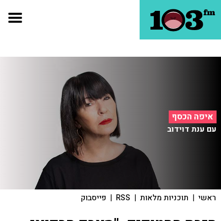
איפה הכסף
עם ענת דוידוב
ראשי
|
תוכניות מלאות
|
RSS
|
פייסבוק