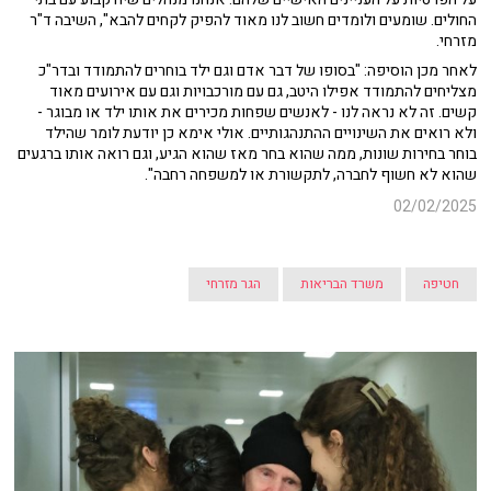
החולים. שומעים ולומדים חשוב לנו מאוד להפיק לקחים להבא", השיבה ד"ר
מזרחי.
לאחר מכן הוסיפה: "בסופו של דבר אדם וגם ילד בוחרים להתמודד ובדר"כ
מצליחים להתמודד אפילו היטב, גם עם מורכבויות וגם עם אירועים מאוד
קשים. זה לא נראה לנו - לאנשים שפחות מכירים את אותו ילד או מבוגר -
ולא רואים את השינויים ההתנהגותיים. אולי אימא כן יודעת לומר שהילד
בוחר בחירות שונות, ממה שהוא בחר מאז שהוא הגיע, וגם רואה אותו ברגעים
שהוא לא חשוף לחברה, לתקשורת או למשפחה רחבה".
02/02/2025
חטיפה
משרד הבריאות
הגר מזרחי