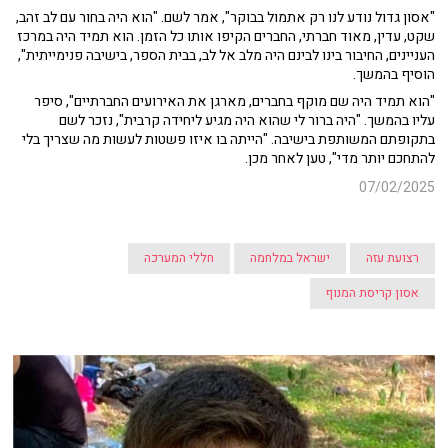
"אסון גדול נודע לנו רק אתמול בבוקר", אמר לשם. "הוא היה בחור עם לב זהב,
שקט, עדין, מאוד חברתי, החברים הקיפו אותו כל הזמן. הוא תמיד היה במרכז
העניינים, החיבור בינו לבינם היה מלב אל לב, בבית הספר, בישיבה פנימייתית",
הוסיף בהמשך.
"הוא תמיד היה שם מוקף בחברים, מארגן את האירועים החברתיים", סיפר
עליו בהמשך. "היה ברור לי שהוא היה מגיע ליחידה קרבית", נזכר לשם
בתקופתם המשותפת בישיבה. "הייתה בו איזו פשטות לעשות מה שצריך בלי
להתחכם יותר מדי", טען לאחר מכן.
07/02/2025
רצועת עזה
ישראל במלחמה
חללי המערכה
אסון קריסת המנוף