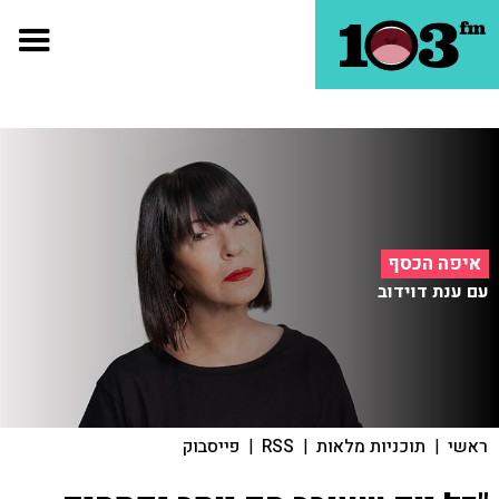
איפה הכסף
עם ענת דוידוב
ראשי
|
תוכניות מלאות
|
RSS
|
פייסבוק