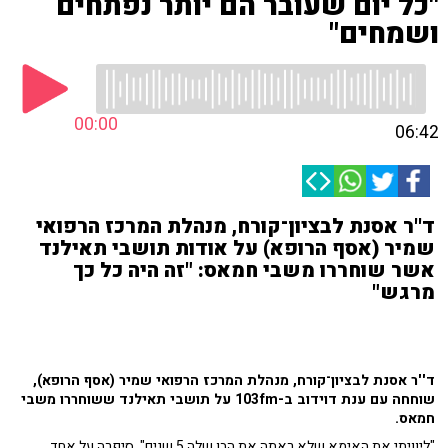
"כל יום שעובר הם יותר נפתחים
ושמחים"
00:00
06:42
ד''ר אסנת לבציון־קורח, מנהלת המרכז הרפואי
שמיר (אסף הרופא) על אודות תושבי תאילנד
אשר שוחררו משבי חמאס: "זה היה כל כך
מרגש"
ד''ר אסנת לבציון־קורח, מנהלת המרכז הרפואי שמיר (אסף הרופא),
שוחחה עם ענת דוידוב ב-103fm על תושבי תאילנד ששוחררו משבי
חמאס.
"ליוויתי את האימא שלא ראתה את הבן שלה 5 שנים", סיפרה על אחד