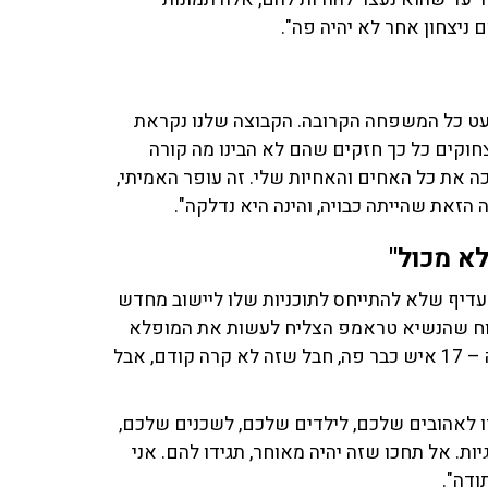
ם ניצחון אחר לא יהיה פה".
עט כל המשפחה הקרובה. הקבוצה שלנו נקראת
 צחוקים כל כך חזקים שהם לא הבינו מה קורה
כה את כל האחים והאחיות שלי. זה עופר האמיתי,
 הזאת שהייתה כבויה, והינה היא נדלקה".
א מכול"
דיף שלא להתייחס לתוכניות שלו ליישוב מחדש
בטוח שהנשיא טראמפ הצליח לעשות את המופלא
מכול. הוא הצליח להביא לפה מתווה להצלת אנשים. עובדה – 17 איש כבר פה, חבל שזה לא קרה קודם, אבל
דו לאהובים שלכם, לילדים שלכם, לשכנים שלכם,
ות. אל תחכו שזה יהיה מאוחר, תגידו להם. אני
ודה".