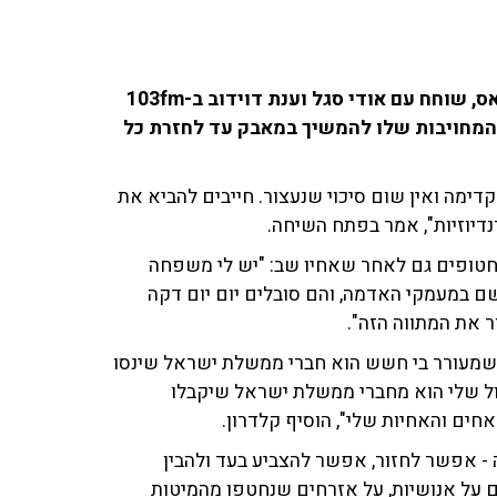
ניסן קלדרון, אחיו של עופר קלדרון ששוחרר משבי חמאס, שוחח עם אודי סגל וענת דוידוב ב-103fm
המחויבות שלו להמשיך במאבק עד לחזרת כל
קדימה ואין שום סיכוי שנעצור. חייבים להביא את
נדיוזיות", אמר בפתח השיחה.
החטופים גם לאחר שאחיו שב: "יש לי משפחה
 במעמקי האדמה, והם סובלים יום יום דקה
ור את המתווה הזה".
שמעורר בי חשש הוא חברי ממשלת ישראל שינסו
ול שלי הוא מחברי ממשלת ישראל שיקבלו
חים והאחיות שלי", הוסיף קלדרון.
ה - אפשר לחזור, אפשר להצביע בעד ולהבין
ם על אנושיות, על אזרחים שנחטפו מהמיטות