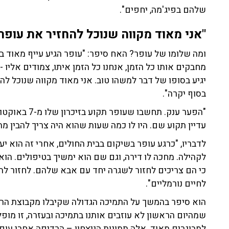
שלהם בפיג'מה, יחפים".
"אני מאוד מקווה שנוכל להחזיר את עופר
ומה שלומו של עופר? האח סיפר: "עופר הגיע עייף מאוד בחו
מחבקים אותו כל הזמן, אנחנו כל הזמן איתו, צמודים אליו -
יגיע בסופו של דבר למשהו טוב. אני מאוד מקווה שנוכל לה
בסוף יקרה".
"הפער ענק. תחש
עדיין תקוע שם. היו לו כמה שעות שהוא היה צריך להבין מה
לדבריו, "כרגע עופר בשיקום בבית החולים, אחרי זה הוא יע
לקהילה. מחכה לו דירה, וגם שם הוא ימשיך בטיפולים. הוא 
כי הם צריכים לחזור לשגרה יחד עם אבא שלהם. לחזור ל
לחיים נורמליים".
הוא סיפר בהמשך על התמיכה הגדולה שקיבלו מקבוצת הרכ
שמהיום הראשון לא עוזבים אותנו בתמיכה ובעזרה, זו מופ
למבוגרים מאוד. אלה תמונות הניצחון – הרדיפה אחרי עופ