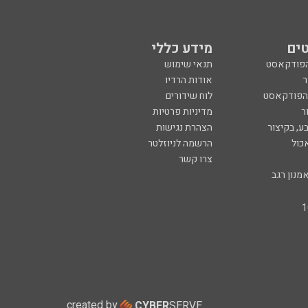
ים
מידע כללי
הפודקאסט
תנאי שימוש
ר
אודות הרדיו
 הפודקאסט
לוח שידורים
ר
מדיניות פרטיות
ע, בקיצור
הצהרת נגישות
כול
הרשמה לניוזלטר
צרו קשר
מנון רגב
created by
CYBER
SERVE