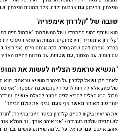
הניצחון; החיבוק עם ארבעת ילדיו, אלה תמונות הניצחון. שו
שובה של "קלדרון אימפריה"
הוא שיתף בהווי המתחדש של המשפחה: "אתמול היינו כמ
'קלדרון אימפריה', היו צחוקים. הצוות הרפואי הגיע כי היו
בחדר. אמרנו להם שזה בסדר, ככה אנחנו חיים. אני רוצה כ
עם הומור, עם הצחוק, עם שטויות, עם חדוות החיים האדירה
"הנשיא טראמפ הצליח לעשות את המופל
לאחר מכן נשאל קלדרון על הצהרת הנשיא טראמפ. הוא הע
של עזה, אלא להודות לו על חלקו בהשגת העסקה: "אני 
יותר טוב מאוחר מאשר אף פעם. נביא את כולם הביתה".
את הריאיון ביקש לסיים קלדרון במסר חיובי במיוחד: "תגי
לשותפים שלכם בעבודה - 'אני אוהב אותך', זה ממלא אנרגי
אוהב אתכם, עם ישראל, על כל מה שאתם עושים עבורנו ות