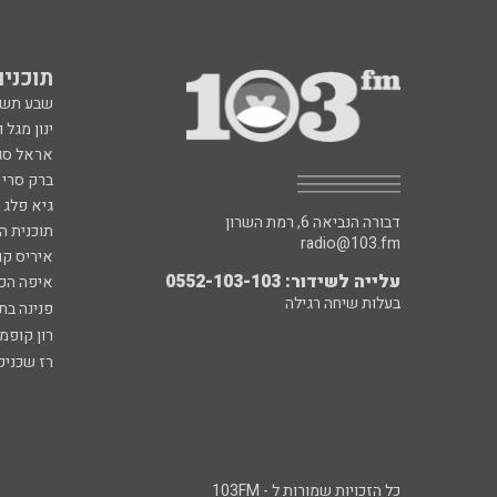
תוכניות fm
שבע תש
ינון מגל 
אראל סג"
ברק סרי 
גיא פלג
דבורה הנביאה 6, רמת השרון
תוכנית ה
radio@103.fm
איריס קו
עלייה לשידור: 0552-103-103
איפה הכ
בעלות שיחה רגילה
פנינה בת
רון קופמ
רז שכניק
כל הזכויות שמורות ל - 103FM