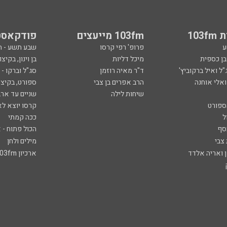
103
103fm מייעצים
פודקאסט
ע
פרופ' רפי קרסו
שבע תשע - 
ובן כספית
מיכל דליות
בן וינון, בקיצו
ל ואיל ברקוביץ'
ד"ר מאיה רוזמן
סג"ל וברקו -
ואלי אוחנה
הרב אפרים בן צבי
ספורט, בקיצו
שיחות לילה
שניים עד ארב
ספורט
קרסו יוצא לא
ל
ככה קמתי
סף
הכול פתוח - א
 צבי
מילים ולחן
ן ואריה אלדד
ארכיון 103fm