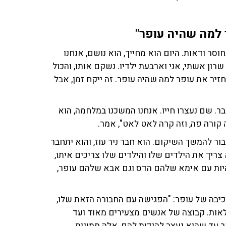
 למה שהיה עופר"
סר ודאות. היום הוא מחייך, הוא נושם, אנחנו
 שרון אשתי, אני וארבעת ילדיו. נשקם אותו, והכול
חזיר את עופר למה שהיה עופר. זה ייקח זמן, אבל
בו שעופר תקוע בזיכרון שלו מ-7 באוקטובר. שם נעצרו חייו. אנחנו המשכנו במלחמה, הוא
 קורה פה, וזה קרה לאט לאט", אמר.
בור להמשך השיקום. הוא חבר ניר עוז, והוא יתחבר
צריך את הילדים שלו והילדים שלו צריכים איתו,
היות עם אימא שלהם הדס וגם אבא שלהם עופר,
יבה של עופר: "הפגישה עם החבורה הזאת שלו,
לאות. קבוצה של אנשים מצעירים מאוד ועד
ר עד שהוא נעצר להודות להם, אלה תמונות