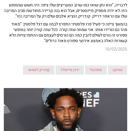
לדבריה, "הוא נתן שואו כמו שרוב המעריצים שלו ציפו. היה חשש שהמופע
הזה לא יהיה מספיק מיינסטרים, אבל הוא בנה קריירה מחודשת סביב המריבה
שלו עם הראפר דרייק. קנדריק הוציא אלבום שלם רק על המריבה הזו".
בהמשך ציינה כי פעיל פרו פלסטיני התפרץ לבמה עם דגל פלסטין: "מאוד
מהר גם הורידו אותו. אני שמחה שזה קורה. ככל שזה קורה יותר במופעי
ספורט זה גורם לעולם להבין כמה הם הורסים לעצמם עם ההתפרצויות הלא
קשורות האלה באמצע אירועי ספורט מאוד גדולים".
10/02/2025
מוזיקה
סופרבול
ירדן מיינפלד
קנדריק לאמאר