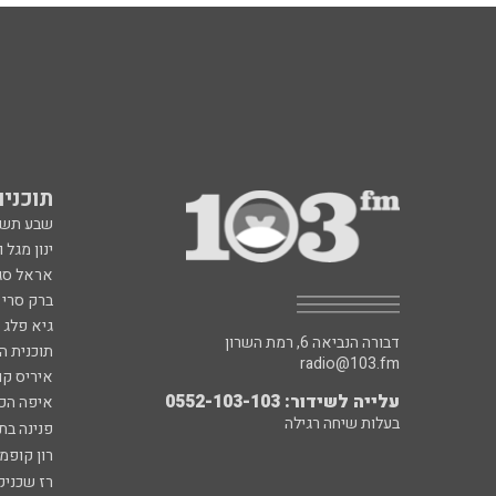
תוכניות fm
שבע תש
ינון מגל 
אראל סג"
ברק סרי 
גיא פלג
דבורה הנביאה 6, רמת השרון
תוכנית ה
radio@103.fm
איריס קו
עלייה לשידור: 0552-103-103
איפה הכ
בעלות שיחה רגילה
פנינה בת
רון קופמ
רז שכניק