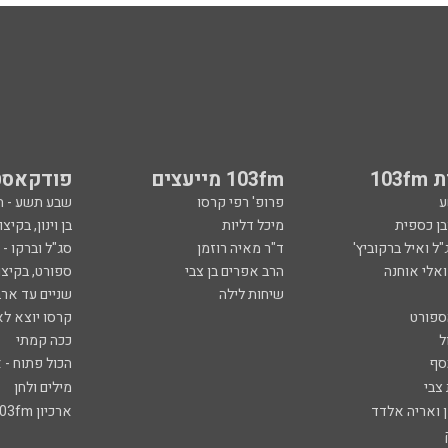
103
103fm מייעצים
פודקאסט
ע
פרופ' רפי קרסו
שבע תשע - 
ובן כספית
מיכל דליות
בן וינון, בקיצו
ל ואיל ברקוביץ'
ד"ר מאיה רוזמן
סג"ל וברקו -
ואלי אוחנה
הרב אפרים בן צבי
ספורט, בקיצו
שיחות לילה
שניים עד ארב
ספורט
קרסו יוצא לא
ל
ככה קמתי
סף
הכול פתוח - א
 צבי
מילים ולחן
ן ואריה אלדד
ארכיון 103fm