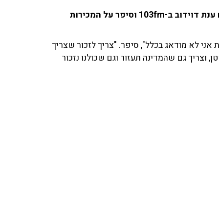
דן פילץ, הבעלים והמנכ''ל של דיזינגוף סנטר, שוחח עם ענת דוידוב ב-103fm וסיפר על המכירות
 אני לא מודאג בכלל", סיפר. "צריך לזכור שצריך
 וצריך גם שהמדינה תעזור וגם שכולנו נזכור