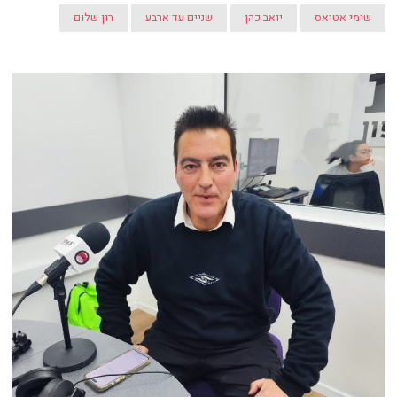
שימי אטיאס
יואב כהן
שניים עד ארבע
רון שלום