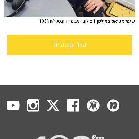
שימי אטיאס באולפן
| צילום: יניב מורוזובסקי/103fm
עוד קטעים